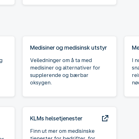
Medisiner og medisinsk utstyr
Me
og
Veiledninger om å ta med
I n
medisiner og alternativer for
sn
supplerende og bærbar
rei
oksygen.
nø
KLMs helsetjenester
Finn ut mer om medisinske
tjenester for bedrifter, for