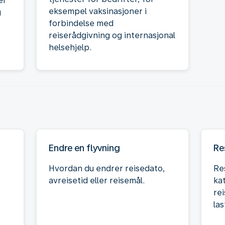
er
eksempel vaksinasjoner i
g
forbindelse med
reiserådgivning og internasjonal
helsehjelp.
Endre en flyvning
Re
Hvordan du endrer reisedato,
Res
avreisetid eller reisemål.
ka
rei
la