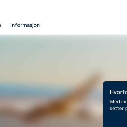
e
Informasjon
Hvorfo
Med mer
setter 