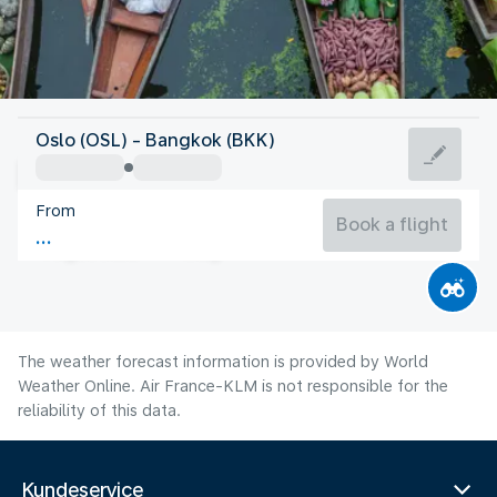
Thailand
Oslo (OSL) - Bangkok (BKK)
Bangkok
From
29°C
Thailand
Book a flight
Flight time
Aug
The weather forecast information is provided by World
Weather Online. Air France-KLM is not responsible for the
reliability of this data.
Kundeservice