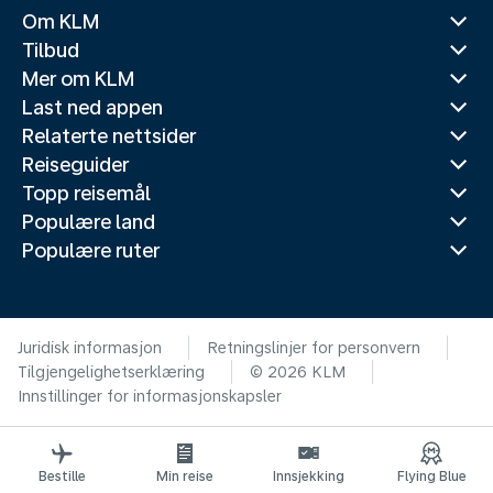
Om KLM
Tilbud
Mer om KLM
Last ned appen
Relaterte nettsider
Reiseguider
Topp reisemål
Populære land
Populære ruter
Juridisk informasjon
Retningslinjer for personvern
Tilgjengelighetserklæring
© 2026 KLM
Innstillinger for informasjonskapsler
Bestille
Min reise
Innsjekking
Flying Blue