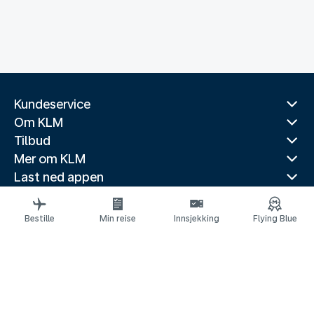
Kundeservice
Om KLM
Tilbud
Mer om KLM
Last ned appen
Relaterte nettsider
Reiseguider
Bestille
Min reise
Innsjekking
Flying Blue
Topp reisemål
Populære land
Populære ruter