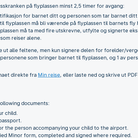
gsskranken på flyplassen minst 2,5 timer for avgang:
ifikasjon for barnet ditt og personen som tar barnet ditt 
 flyplassen må bli værende på flyplassen til barnets fly h
yplassen må ta med fire utskrevne, utfylte og signerte ek
som reiser alene.
 ut alle feltene, men kun signere delen for forelder/ver
 personene som bringer barnet til flyplassen, og 1 av p
maet direkte fra
Min reise
, eller laste ned og skrive ut PD
following documents:
r child.
 passport.
for the person accompanying your child to the airport.
d Minor form, completed and signed where required.