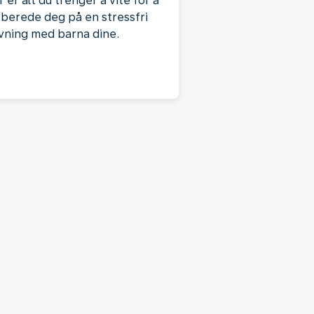
 er alt du trenger å vite for å
rberede deg på en stressfri
yvning med barna dine.