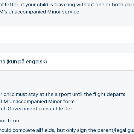
tter, if your child is traveling without one or both pare
 KLM's Unaccompanied Minor service.
a (kun på engelsk)
hild must stay at the airport until the flight departs.
e KLM Unaccompanied Minor form.
utch Government consent letter.
or form:
ould complete allfields, but only sign the parent/legal gu