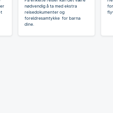
?
På enkelte reiser kan det være
Her
ver
nødvendig å ta med ekstra
fo
et
reisedokumenter og
fl
foreldresamtykke for barna
dine.