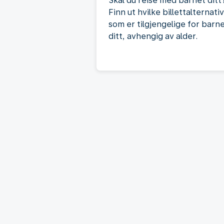
Skal du reise med barnet ditt
Finn ut hvilke billettalternati
som er tilgjengelige for barn
ditt, avhengig av alder.