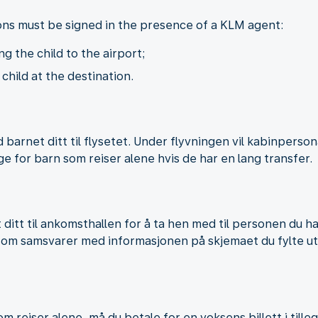
ons must be signed in the presence of a KLM agent:
 the child to the airport;
hild at the destination.
d barnet ditt til flysetet. Under flyvningen vil kabinpers
ge for barn som reiser alene hvis de har en lang transfer.
t ditt til ankomsthallen for å ta hen med til personen du h
 som samsvarer med informasjonen på skjemaet du fylte ut
 reiser alene, må du betale for en voksens billett i tilleg