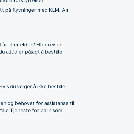
 andre forstyrrelser.
latt på flyvninger med KLM, Air
år eller eldre? Eller reiser
lltid er pålagt å bestille
Hvis du velger å ikke bestille
eren og behovet for assistanse til
tille Tjeneste for barn som