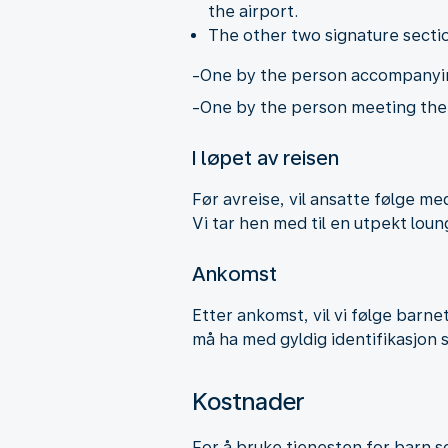
the airport.
The other two signature secti
-One by the person accompanying
-One by the person meeting the c
I løpet av reisen
Før avreise, vil ansatte følge me
Vi tar hen med til en utpekt loun
Ankomst
Etter ankomst, vil vi følge barne
må ha med gyldig identifikasjon
Kostnader
For å bruke tjenesten for barn som