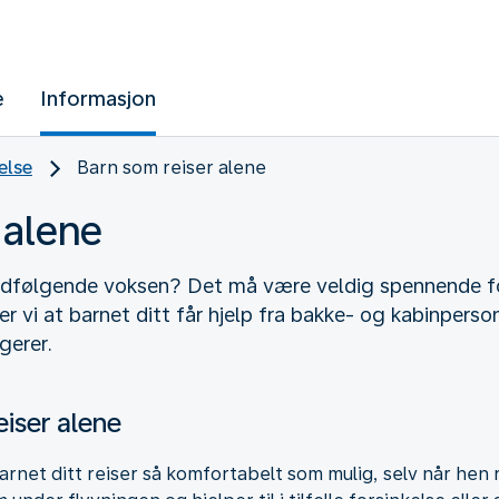
e
Informasjon
else
Barn som reiser alene
 alene
medfølgende voksen? Det må være veldig spennende fo
r vi at barnet ditt får hjelp fra bakke- og kabinperson
gerer.
eiser alene
barnet ditt reiser så komfortabelt som mulig, selv når hen 