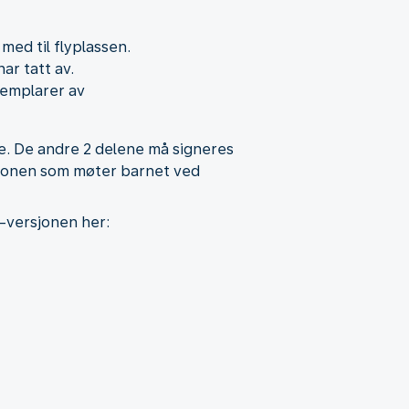
med til flyplassen.
ar tatt av.
semplarer av
ge. De andre 2 delene må signeres
ersonen som møter barnet ved
F-versjonen her: