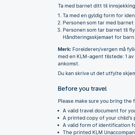
Ta med barnet ditt til innsjekkin
Ta med en gyldig form for ident
Personen som tar med barnet til
Personen som tar barnet til fl
Håndteringsskjemaet for barn 
Merk:
Forelderen/vergen må fylle
med en KLM-agent tilstede: 1 av
ankomst.
Du kan skrive ut det utfylte skje
Before you travel
Please make sure you bring the 
A valid travel document for you
A printed copy of your child's
A valid form of identification 
The printed KLM Unaccompanie