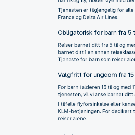
når riktig fly, holder øye med dem
Tjenesten er tilgjengelig for all
France og Delta Air Lines.
Obligatorisk for barn fra 5 ti
Reiser barnet ditt fra 5 til og m
barnet ditt i en annen reiseklas
Tjeneste for barn som reiser alene,
Valgfritt for ungdom fra 15 t
For barn i alderen 15 til og med 1
tjenesten, vil vi anse barnet dit
I tilfelle flyforsinkelse eller ka
KLM-betjeningen. For dedikert til
reiser alene.