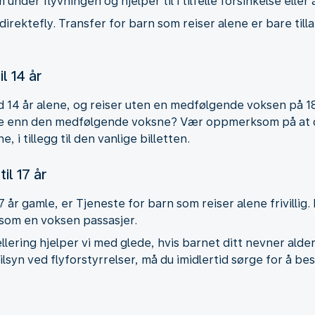
 under flyvningen og hjelper til i tilfelle forsinkelse eller
e direktefly. Transfer for barn som reiser alene er bare til
l 14 år
ed 14 år alene, og reiser uten en medfølgende voksen på 18 
se enn den medfølgende voksne? Vær oppmerksom på at du a
 i tillegg til den vanlige billetten.
il 17 år
7 år gamle, er Tjeneste for barn som reiser alene frivillig. 
t som en voksen passasjer.
nsellering hjelper vi med glede, hvis barnet ditt nevner ald
syn ved flyforstyrrelser, må du imidlertid sørge for å bes