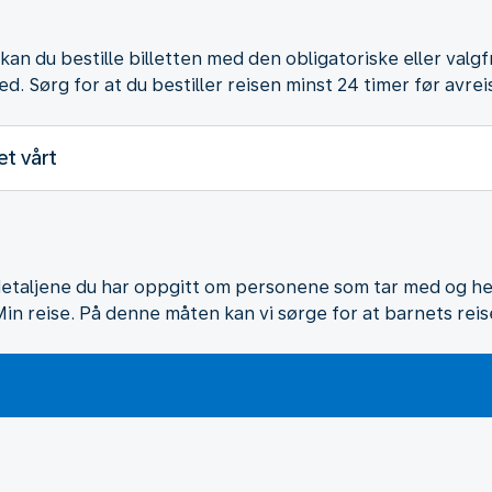
, kan du bestille billetten med den obligatoriske eller valg
d. Sørg for at du bestiller reisen minst 24 timer før avrei
et vårt
l detaljene du har oppgitt om personene som tar med og hen
i Min reise. På denne måten kan vi sørge for at barnets reise