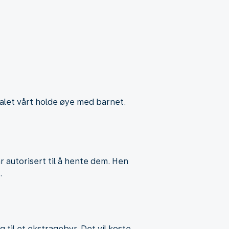
onalet vårt holde øye med barnet.
ar autorisert til å hente dem. Hen
.
g til et ekstragebyr. Det vil koste