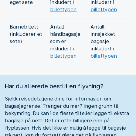
eget sete
inkludert i
inkludert i
billettypen
billettypen
Barnebillett
Antall
Antall
(inkluderer et
håndbagasje
innsjekket
sete)
som er
bagasje
inkludert i
inkludert i
billettypen
billettypen
Har du allerede bestilt en flyvning?
Sjekk reisedetaljene dine for informasjon om
bagasjegrense. Trenger du mer? Ingen grunn til
bekymring. Du kan i de fleste tilfeller legge til ekstra
bagasje på nett. Det er ofte billigere enn på
flyplassen. Hvis det ikke er mulig å legge til bagasje
på nett, kan du fortsatt gjøre det på flyplassen.