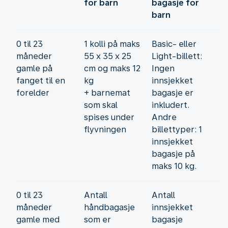
for barn
bagasje for
barn
0 til 23
1 kolli på maks
Basic- eller
måneder
55 x 35 x 25
Light-billett:
gamle på
cm og maks 12
Ingen
fanget til en
kg
innsjekket
forelder
+ barnemat
bagasje er
som skal
inkludert.
spises under
Andre
flyvningen
billettyper: 1
innsjekket
bagasje på
maks 10 kg.
0 til 23
Antall
Antall
måneder
håndbagasje
innsjekket
gamle med
som er
bagasje