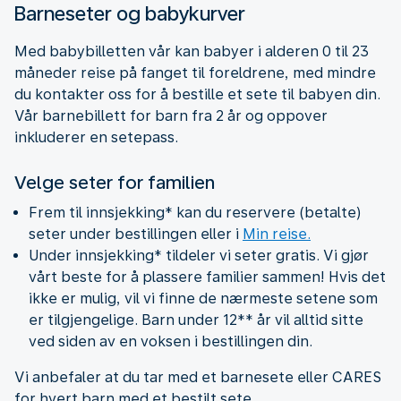
Barneseter og babykurver
Med babybilletten vår kan babyer i alderen 0 til 23
måneder reise på fanget til foreldrene, med mindre
du kontakter oss for å bestille et sete til babyen din.
Vår barnebillett for barn fra 2 år og oppover
inkluderer en setepass.
Velge seter for familien
Frem til innsjekking* kan du reservere (betalte)
seter under bestillingen eller i
Min reise.
Under innsjekking* tildeler vi seter gratis. Vi gjør
vårt beste for å plassere familier sammen! Hvis det
ikke er mulig, vil vi finne de nærmeste setene som
er tilgjengelige. Barn under 12** år vil alltid sitte
ved siden av en voksen i bestillingen din.
Vi anbefaler at du tar med et barnesete eller CARES
for hvert barn med et bestilt sete.