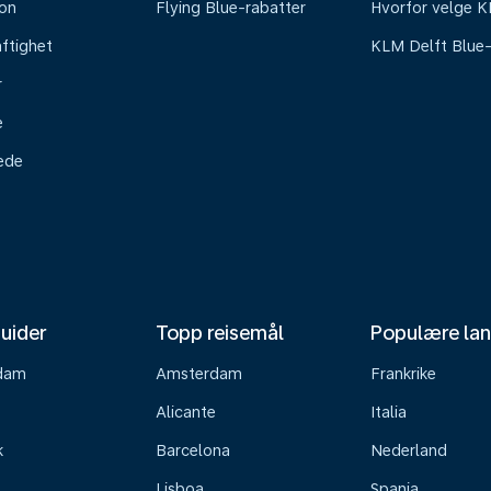
on
Flying Blue-rabatter
Hvorfor velge 
ftighet
KLM Delft Blue
r
e
tede
uider
Topp reisemål
Populære la
dam
Amsterdam
Frankrike
Alicante
Italia
k
Barcelona
Nederland
Lisboa
Spania