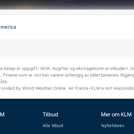
America
le beløp er oppgitt i NOK. Avgifter og ekstragebyrer er inkludert. D
l. Prisene som er vist kan variere avhengig av billettprisenes tilgjen
åte.
ovided by World Weather Online. Air France-KLM is not responsible f
LM
Tilbud
Mer om KLM
Alle tilbud
Nyhetsbrev