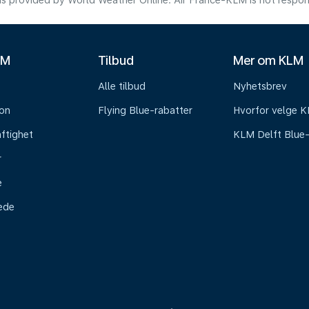
s provided by World Weather Online. Air France-KLM is not responsibl
LM
Tilbud
Mer om KLM
Alle tilbud
Nyhetsbrev
on
Flying Blue-rabatter
Hvorfor velge 
ftighet
KLM Delft Blue
r
e
tede