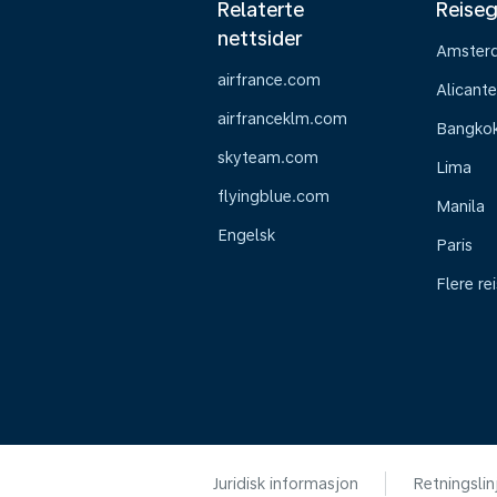
Relaterte
Reiseg
nettsider
Amster
airfrance.com
Alicante
airfranceklm.com
Bangko
skyteam.com
Lima
flyingblue.com
Manila
Engelsk
Paris
Flere re
Juridisk informasjon
Retningslin