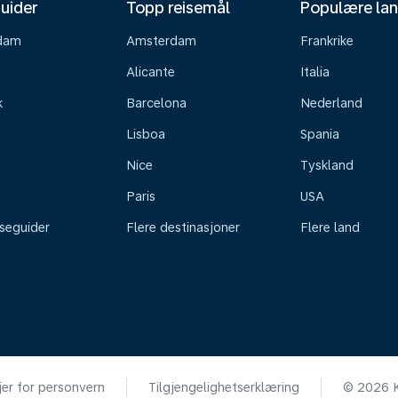
uider
Topp reisemål
Populære la
dam
Amsterdam
Frankrike
Alicante
Italia
k
Barcelona
Nederland
Lisboa
Spania
Nice
Tyskland
Paris
USA
iseguider
Flere destinasjoner
Flere land
jer for personvern
Tilgjengelighetserklæring
© 2026 