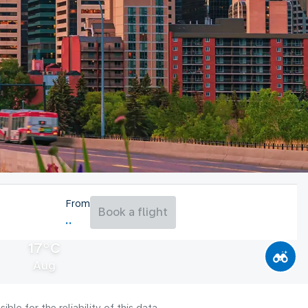
From
Book a flight
17°C
Aug