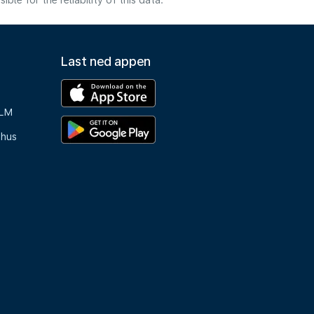
e for the reliability of this data.
Last ned appen
KLM
-hus