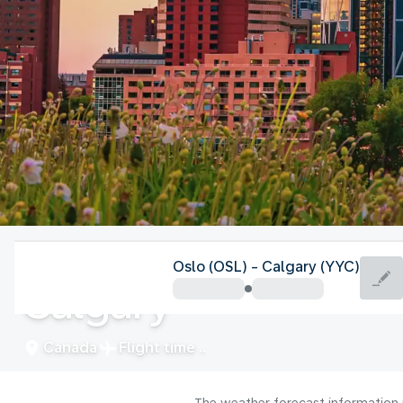
Canada
Oslo (OSL) - Calgary (YYC)
Calgary
Canada
Flight time