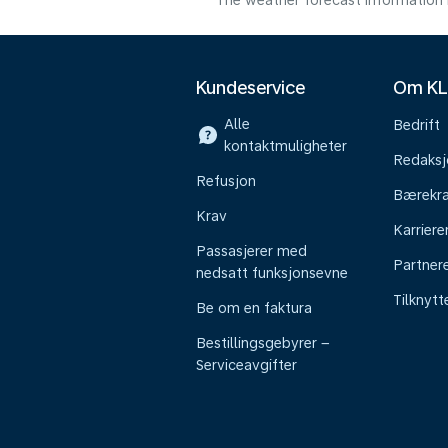
The weather forecast information i
Kundeservice
Om K
Alle
Bedrift
kontaktmuligheter
Redaksj
Refusjon
Bærekra
Krav
Karriere
Passasjerer med
Partner
nedsatt funksjonsevne
Tilknyt
Be om en faktura
Bestillingsgebyrer –
Serviceavgifter