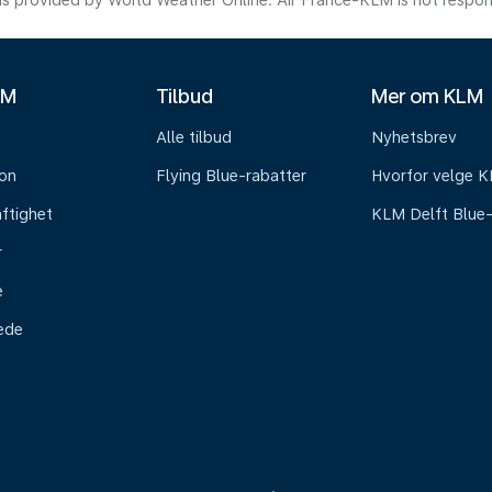
s provided by World Weather Online. Air France-KLM is not responsibl
LM
Tilbud
Mer om KLM
Alle tilbud
Nyhetsbrev
on
Flying Blue-rabatter
Hvorfor velge 
ftighet
KLM Delft Blue
r
e
tede