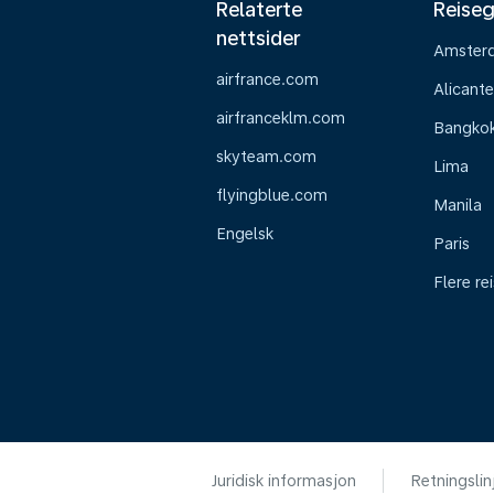
Relaterte
Reiseg
nettsider
Amster
airfrance.com
Alicante
airfranceklm.com
Bangko
skyteam.com
Lima
flyingblue.com
Manila
Engelsk
Paris
Flere re
Juridisk informasjon
Retningslin