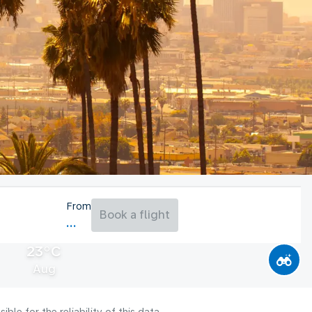
From
Book a flight
23°C
Aug