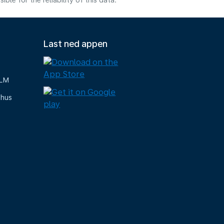
e for the reliability of this data.
Last ned appen
KLM
-hus