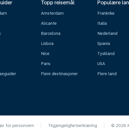
uider
Topp reisemål
Populære la
dam
Amsterdam
Frankrike
Alicante
Italia
k
Barcelona
Nederland
Lisboa
Spania
Nice
Tyskland
Paris
USA
iseguider
Flere destinasjoner
Flere land
jer for personvern
Tilgjengelighetserklæring
© 2026 