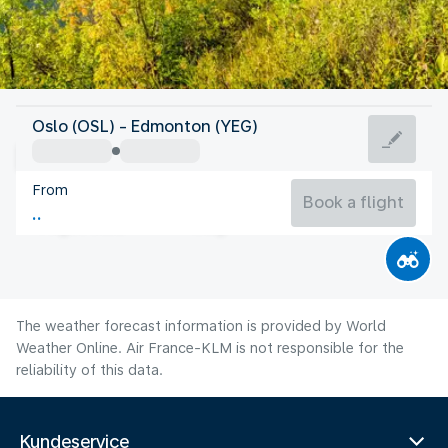
Canada
Oslo (OSL) - Edmonton (YEG)
Edmonton
From
17°C
Canada
Book a flight
Flight time
Aug
The weather forecast information is provided by World
Weather Online. Air France-KLM is not responsible for the
reliability of this data.
Kundeservice