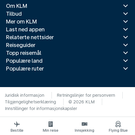
Om KLM
Tilbud
Mer om KLM
Last ned appen
Relaterte nettsider
Reiseguider
Topp reisemål
Populære land
Populære ruter
Juridisk informasjon
Retningslinjer for personvern
Tilgjengelighetserklæring
© 2026 KLM
Innstillinger for informasjonskapsler
Bestille
Min reise
Innsjekking
Flying Blue