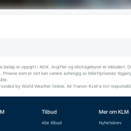
le beløp er oppgitt i NOK. Avgifter og ekstragebyrer er inkludert. D
l. Prisene som er vist kan variere avhengig av billettprisenes tilgjen
åte.
ovided by World Weather Online. Air France-KLM is not responsible f
LM
Tilbud
Mer om KLM
Alle tilbud
Nyhetsbrev