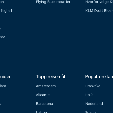
on
Flying Blue-rabatter
Hvorfor velge 
ftighet
KLM Delft Blue
r
e
tede
uider
Topp reisemål
Populære la
dam
Amsterdam
Frankrike
Alicante
Italia
k
Barcelona
Nederland
Lisboa
Spania