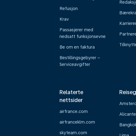
Redaksj
Refusjon
Bærekra
Krav
Karriere
Passasjerer med
Partner
nedsatt funksjonsevne
Tilknyt
Be om en faktura
Bestillingsgebyrer –
Serviceavgifter
Relaterte
Reiseg
nettsider
Amster
airfrance.com
Alicante
airfranceklm.com
Bangko
skyteam.com
Lima