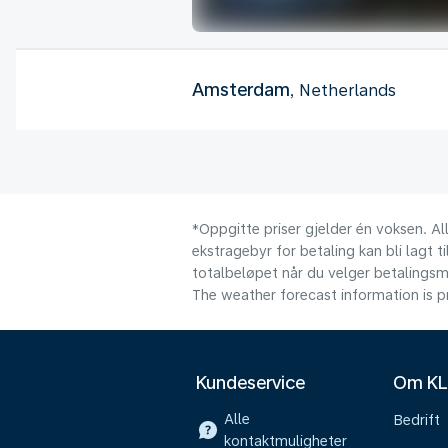
Amsterdam
, Netherlands
*Oppgitte priser gjelder én voksen. Al
ekstragebyr for betaling kan bli lagt ti
totalbeløpet når du velger betalingsm
The weather forecast information is pr
Kundeservice
Om K
Alle
Bedrift
kontaktmuligheter