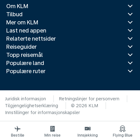
Om KLM
Tilbud
Mer om KLM
Last ned appen
Relaterte nettsider
Reiseguider
Topp reisemål
Populære land
Populære ruter
Juridisk informasjon
Retningslinjer for personvern
Tilgjengelighetserklæring
© 2026 KLM
Innstillinger for informasjonskapsler
Bestille
Min reise
Innsjekking
Flying Blue