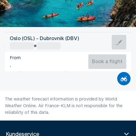
Croatia
Oslo (OSL) - Dubrovnik (DBV)
Dubrovnik
From
26°C
Croatia
Book a flight
Flight time
Aug
The weather forecast information is provided by World
Weather Online. Air France-KLM is not responsible for the
reliability of this data.
Kundeservice