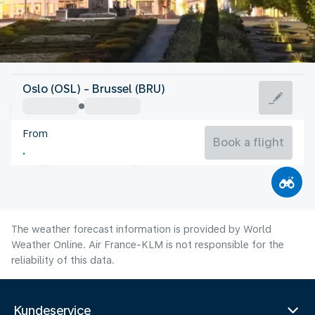
Belgium
Oslo (OSL) - Brussel (BRU)
Brussels
From
19°C
Belgium
Book a flight
Flight time
Aug
The weather forecast information is provided by World
Weather Online. Air France-KLM is not responsible for the
reliability of this data.
Kundeservice