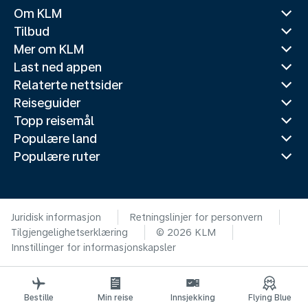
Om KLM
Tilbud
Mer om KLM
Last ned appen
Relaterte nettsider
Reiseguider
Topp reisemål
Populære land
Populære ruter
Juridisk informasjon
Retningslinjer for personvern
Tilgjengelighetserklæring
© 2026 KLM
Innstillinger for informasjonskapsler
Bestille
Min reise
Innsjekking
Flying Blue