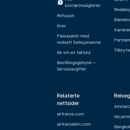
kontaktmuligheter
Redaksj
Refusjon
Bærekra
Krav
Karriere
Passasjerer med
Partner
nedsatt funksjonsevne
Tilknyt
Be om en faktura
Bestillingsgebyrer –
Serviceavgifter
Relaterte
Reiseg
nettsider
Amster
airfrance.com
Alicante
airfranceklm.com
Bangko