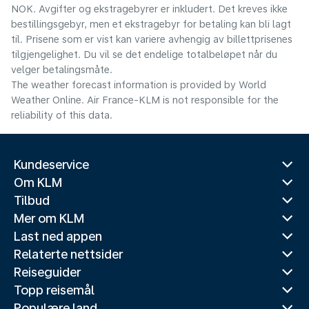
NOK. Avgifter og ekstragebyrer er inkludert. Det kreves ikke
bestillingsgebyr, men et ekstragebyr for betaling kan bli lagt
til. Prisene som er vist kan variere avhengig av billettprisenes
tilgjengelighet. Du vil se det endelige totalbeløpet når du
velger betalingsmåte.
The weather forecast information is provided by World
Weather Online. Air France-KLM is not responsible for the
reliability of this data.
Kundeservice
Om KLM
Tilbud
Mer om KLM
Last ned appen
Relaterte nettsider
Reiseguider
Topp reisemål
Populære land