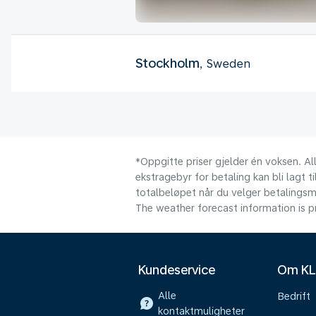
Stockholm
, Sweden
*Oppgitte priser gjelder én voksen. Al
ekstragebyr for betaling kan bli lagt ti
totalbeløpet når du velger betalingsm
The weather forecast information is pr
Kundeservice
Om K
Alle
Bedrift
kontaktmuligheter