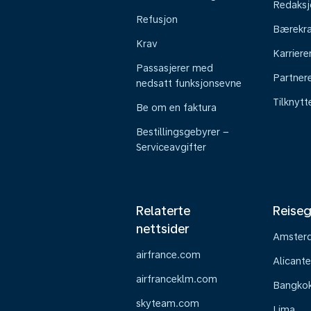
Redaksj
Refusjon
Bærekra
Krav
Karriere
Passasjerer med
Partner
nedsatt funksjonsevne
Tilknyt
Be om en faktura
Bestillingsgebyrer –
Serviceavgifter
Relaterte
Reiseg
nettsider
Amster
airfrance.com
Alicante
airfranceklm.com
Bangko
skyteam.com
Lima