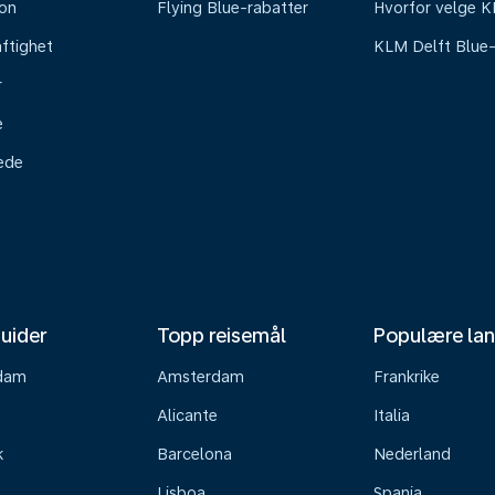
on
Flying Blue-rabatter
Hvorfor velge 
ftighet
KLM Delft Blue
r
e
tede
uider
Topp reisemål
Populære la
dam
Amsterdam
Frankrike
Alicante
Italia
k
Barcelona
Nederland
Lisboa
Spania