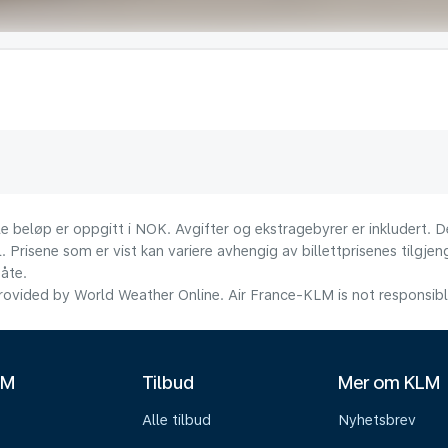
le beløp er oppgitt i NOK. Avgifter og ekstragebyrer er inkludert. D
l. Prisene som er vist kan variere avhengig av billettprisenes tilgjen
åte.
ovided by World Weather Online. Air France-KLM is not responsible f
LM
Tilbud
Mer om KLM
Alle tilbud
Nyhetsbrev