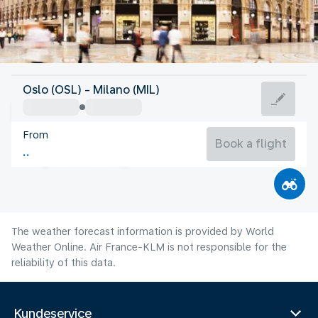
Italy
Oslo (OSL) - Milano (MIL)
Milan
From
24°C
Italy
Book a flight
Flight time
Aug
The weather forecast information is provided by World
Weather Online. Air France-KLM is not responsible for the
reliability of this data.
Kundeservice