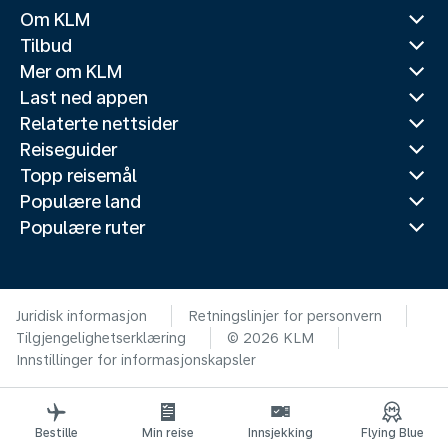
Om KLM
Tilbud
Mer om KLM
Last ned appen
Relaterte nettsider
Reiseguider
Topp reisemål
Populære land
Populære ruter
Juridisk informasjon
Retningslinjer for personvern
Tilgjengelighetserklæring
© 2026 KLM
Innstillinger for informasjonskapsler
Bestille
Min reise
Innsjekking
Flying Blue