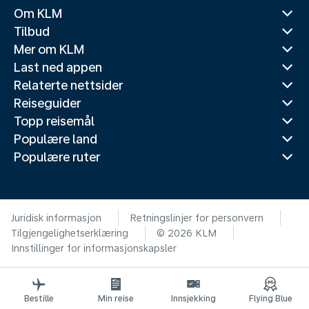
Om KLM
Tilbud
Mer om KLM
Last ned appen
Relaterte nettsider
Reiseguider
Topp reisemål
Populære land
Populære ruter
Juridisk informasjon
Retningslinjer for personvern
Tilgjengelighetserklæring
© 2026 KLM
Innstillinger for informasjonskapsler
Bestille
Min reise
Innsjekking
Flying Blue