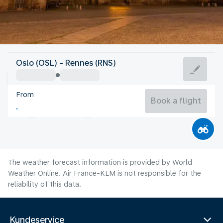
France
Oslo (OSL) - Rennes (RNS)
Rennes
From
19°C
France
Book a flight
Flight time
Aug
The weather forecast information is provided by World
Weather Online. Air France-KLM is not responsible for the
reliability of this data.
Kundeservice