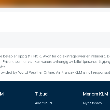
le beløp er oppgitt i NOK. Avgifter og ekstragebyrer er inkludert. D
l. Prisene som er vist kan variere avhengig av billettprisenes tilgjen
åte.
ovided by World Weather Online. Air France-KLM is not responsible f
LM
Tilbud
Mer om KLM
Alle tilbud
Nyhetsbrev