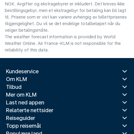
NOK. Avgifter og ekstragebyrer er inkludert. Det kreves ikke
bestillingsgebyr, men et ekstragebyr for betaling kan bli lagt
til. Prisene som er vist kan variere avhengig av billettprisenes
tilgjengelighet. Du vil se det endelige totalbeløpet når du
velger betalingsmåte.
The weather forecast information is provided by World
Weather Online. Air France-KLM is not responsible for the
reliability of this data.
Kundeservice
Om KLM
Tilbud
Mer om KLM
Last ned appen
Relaterte nettsider
Reiseguider
Topp reisemål
Populære land