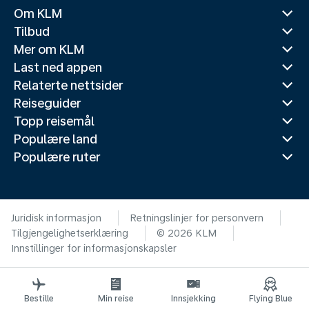
Om KLM
Tilbud
Mer om KLM
Last ned appen
Relaterte nettsider
Reiseguider
Topp reisemål
Populære land
Populære ruter
Juridisk informasjon
Retningslinjer for personvern
Tilgjengelighetserklæring
© 2026 KLM
Innstillinger for informasjonskapsler
Bestille
Min reise
Innsjekking
Flying Blue