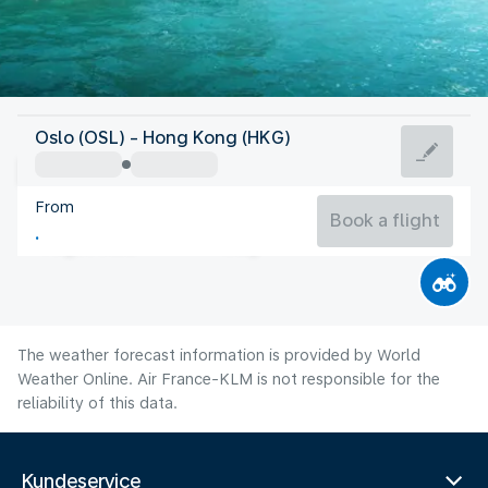
Hong Kong
Oslo (OSL) - Hong Kong (HKG)
Hong Kong
From
29°C
Hong Kong
Book a flight
Flight time
Aug
The weather forecast information is provided by World
Weather Online. Air France-KLM is not responsible for the
reliability of this data.
Kundeservice