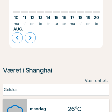
10
11
12
13
14
15
16
17
18
19
20
21
ma
ti
on
to
fr
lø
sø
ma
ti
on
to
fr
AUG.
chevron_left
chevron_right
Været i Shanghai
Vær-enhet
:
Weather unit option Celsius Selected
Celsius
keyboard_arrow_down
26°C
mandag