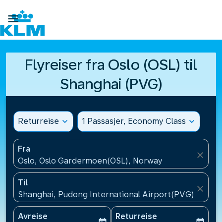

Flyreiser fra Oslo (OSL) til
Shanghai (PVG)
Returreise
expand_more
1 Passasjer, Economy Class
expand_more
Fra
close
Oslo, Oslo Gardermoen(OSL), Norway
Til
close
Shanghai, Pudong International Airport(PVG), Kina
Avreise
Returreise