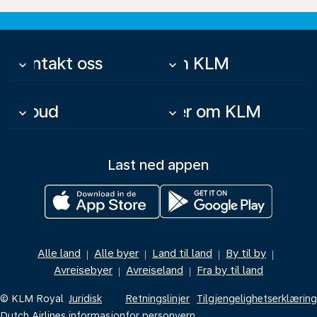
Kontakt oss
Om KLM
keyboard_arrow_down
keyboard_arrow_down
Tilbud
Mer om KLM
keyboard_arrow_down
keyboard_arrow_down
Last ned appen
Alle land
Alle byer
Land til land
By til by
|
|
|
|
Avreisebyer
Avreiseland
Fra by til land
|
|
© KLM Royal
Juridisk
Retningslinjer
Tilgjengelighetserklæring
Dutch Airlines
informasjon
for personvern