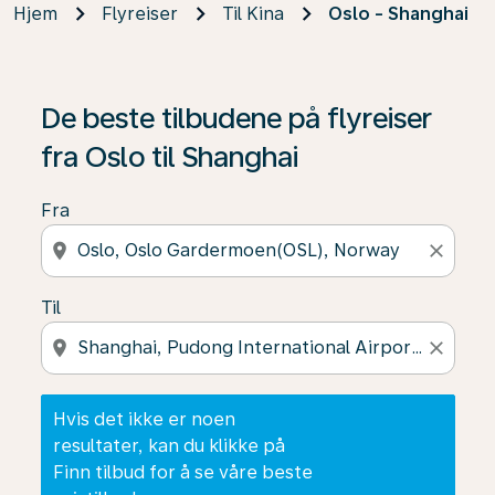
Hjem
Flyreiser
Til Kina
Oslo - Shanghai
Hvis det ikke er noen resultater, kan du klikke på Finn t
De beste tilbudene på flyreiser
fra Oslo til Shanghai
Fra
location_on
close
Til
location_on
close
Hvis det ikke er noen
resultater, kan du klikke på
Finn tilbud for å se våre beste