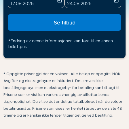
today
today
fc-booking-departure-date-aria-label
fc-booking-return-date-ari
17.08.2026
24.08.2026
Se tilbud
*Endring av denne informasjonen kan føre til en annen
billettpris
* Oppgitte priser gjelder én voksen. Alle beløp er oppgitt i NOK.
Avgifter og ekstragebyrer er inkludert. Det kreves ikke
bestillingsgebyr, men et ekstragebyr for betaling kan bli lagt til.
Prisene som er vist kan variere avhengig av billettprisenes
tilgjengelighet. Du vil se det endelige totalbeløpet når du velger
betalingsmåte. Prisene som vises, er hentet i løpet av de siste 48
timene og er kanskje ikke lenger tilgjengelige ved bestilling.