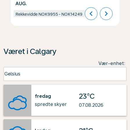
AUG.
chevron_left
chevron_right
Rekkevidde
NOK9955
-
NOK14249
Været i Calgary
Vær-enhet
:
Weather unit option Celsius Selected
Celsius
keyboard_arrow_down
23°C
fredag
spredte skyer
07.08.2026