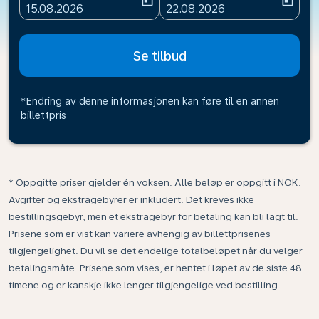
today
today
fc-booking-departure-date-aria-label
fc-booking-return-date-ari
15.08.2026
22.08.2026
Se tilbud
*Endring av denne informasjonen kan føre til en annen
billettpris
* Oppgitte priser gjelder én voksen. Alle beløp er oppgitt i NOK.
Avgifter og ekstragebyrer er inkludert. Det kreves ikke
bestillingsgebyr, men et ekstragebyr for betaling kan bli lagt til.
Prisene som er vist kan variere avhengig av billettprisenes
tilgjengelighet. Du vil se det endelige totalbeløpet når du velger
betalingsmåte. Prisene som vises, er hentet i løpet av de siste 48
timene og er kanskje ikke lenger tilgjengelige ved bestilling.