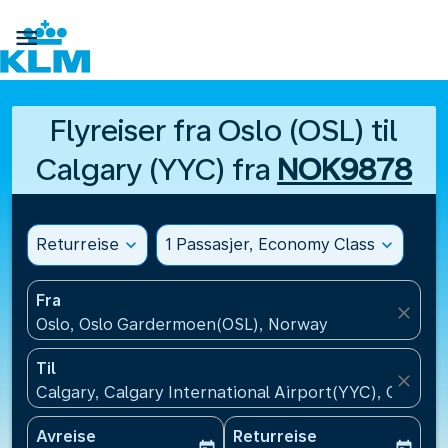

Flyreiser fra Oslo (OSL) til
Calgary (YYC) fra
NOK9878
Returreise
expand_more
1 Passasjer, Economy Class
expand_more
Fra
close
Oslo, Oslo Gardermoen(OSL), Norway
Til
close
Calgary, Calgary International Airport(YYC), Canada
Avreise
Returreise