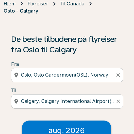
Hjem
Flyreiser
Til Canada
Oslo - Calgary
De beste tilbudene på flyreiser
fra Oslo til Calgary
Fra
location_on
close
Til
location_on
close
aug. 2026