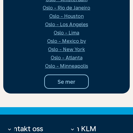
Oslo - Rio de Janeiro
Oslo - Houston
Oslo - Los Angeles
Oslo - Lima
Oslo - Mexico by
Oslo - New York
Oslo - Atlanta
Oslo - Minneapolis
Se mer
Kontakt oss
Om KLM
keyboard_arrow_down
keyboard_arrow_down