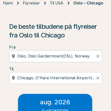
Hjem
Flyreiser
Til USA
Oslo - Chicago
De beste tilbudene på flyreiser
fra Oslo til Chicago
Fra
location_on
close
Til
location_on
close
aug. 2026
Fra
NOK6519
*