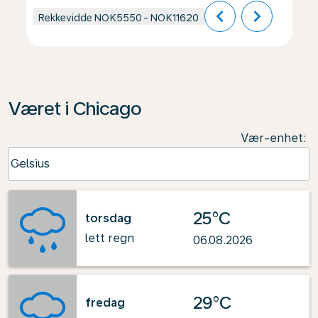
chevron_left
chevron_right
Rekkevidde
NOK5550
-
NOK11620
Været i Chicago
Vær-enhet
:
Weather unit option Celsius Selected
Celsius
keyboard_arrow_down
25°C
torsdag
lett regn
06.08.2026
29°C
fredag