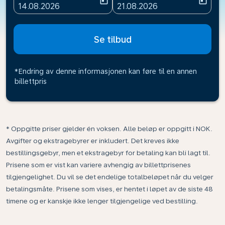
today
today
fc-booking-departure-date-aria-label
fc-booking-return-date-ari
14.08.2026
21.08.2026
Se tilbud
*Endring av denne informasjonen kan føre til en annen
billettpris
* Oppgitte priser gjelder én voksen. Alle beløp er oppgitt i NOK.
Avgifter og ekstragebyrer er inkludert. Det kreves ikke
bestillingsgebyr, men et ekstragebyr for betaling kan bli lagt til.
Prisene som er vist kan variere avhengig av billettprisenes
tilgjengelighet. Du vil se det endelige totalbeløpet når du velger
betalingsmåte. Prisene som vises, er hentet i løpet av de siste 48
timene og er kanskje ikke lenger tilgjengelige ved bestilling.