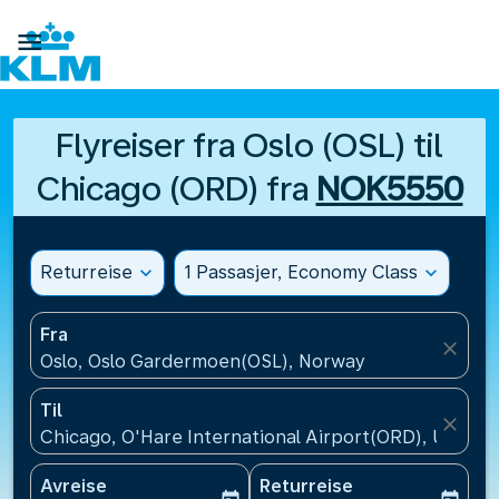

Flyreiser fra Oslo (OSL) til
Chicago (ORD) fra
NOK5550
Returreise
expand_more
1 Passasjer, Economy Class
expand_more
Fra
close
Oslo, Oslo Gardermoen(OSL), Norway
Til
close
Chicago, O'Hare International Airport(ORD), USA
Avreise
Returreise