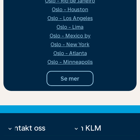
Oslo - Rio de Janeiro
Oslo - Houston
Oslo - Los Angeles
Oslo - Lima
Oslo - Mexico by
Oslo - New York
Oslo - Atlanta
Oslo - Minneapolis
Se mer
Kontakt oss
Om KLM
keyboard_arrow_down
keyboard_arrow_down