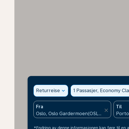
Returreise
expand_more
1 Passasjer, Economy Cla
Fra
Til
close
*Endring av denne informasjonen kan føre til en a