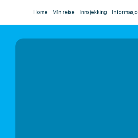
Home
Min reise
Innsjekking
Informasj