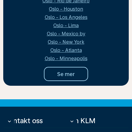
Oslo - Rio de Janeiro
Oslo - Houston
Oslo - Los Angeles
Oslo - Lima
Oslo - Mexico by
Oslo - New York
Oslo - Atlanta
Oslo - Minneapolis
Se mer
Kontakt oss
Om KLM
keyboard_arrow_down
keyboard_arrow_down