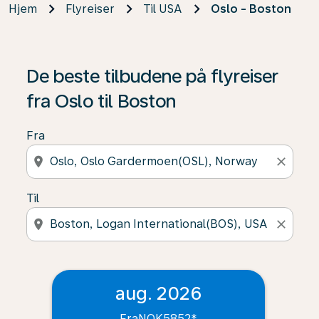
Hjem
Flyreiser
Til USA
Oslo - Boston
De beste tilbudene på flyreiser
fra Oslo til Boston
Fra
location_on
close
Til
location_on
close
aug. 2026
Fra
NOK5852
*