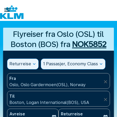

Flyreiser fra Oslo (OSL) til
Boston (BOS) fra
NOK5852
Returreise
expand_more
1 Passasjer, Economy Class
expand_more
Fra
close
Oslo, Oslo Gardermoen(OSL), Norway
Til
close
Boston, Logan International(BOS), USA
Avreise
Returreise