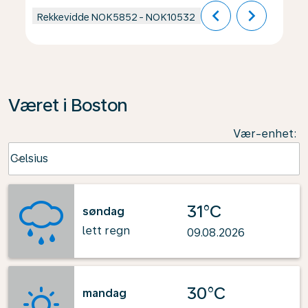
chevron_left
chevron_right
Rekkevidde
NOK5852
-
NOK10532
Været i Boston
Vær-enhet
:
Weather unit option Celsius Selected
Celsius
keyboard_arrow_down
31°C
søndag
lett regn
09.08.2026
30°C
mandag