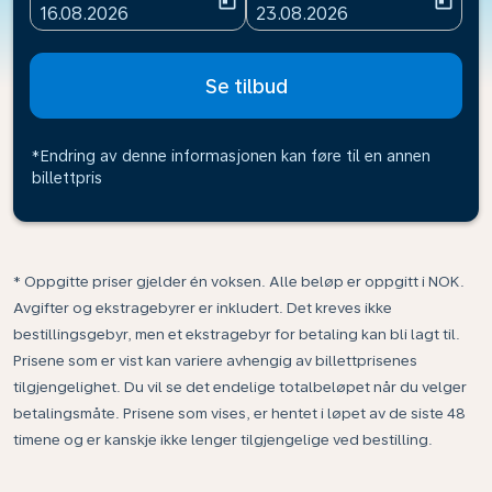
today
today
fc-booking-departure-date-aria-label
fc-booking-return-date-ari
16.08.2026
23.08.2026
Se tilbud
*Endring av denne informasjonen kan føre til en annen
billettpris
* Oppgitte priser gjelder én voksen. Alle beløp er oppgitt i NOK.
Avgifter og ekstragebyrer er inkludert. Det kreves ikke
bestillingsgebyr, men et ekstragebyr for betaling kan bli lagt til.
Prisene som er vist kan variere avhengig av billettprisenes
tilgjengelighet. Du vil se det endelige totalbeløpet når du velger
betalingsmåte. Prisene som vises, er hentet i løpet av de siste 48
timene og er kanskje ikke lenger tilgjengelige ved bestilling.