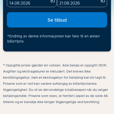
today
today
fc-booking-departure-date-aria-label
fc-booking-return-date-ari
14.08.2026
21.08.2026
Se tilbud
*Endring av denne informasjonen kan føre til en annen
billettpris
* Oppgitte priser gjelder én voksen. Alle beløp er oppgitt i NOK.
Avgifter og ekstragebyrer er inkludert. Det kreves ikke
bestillingsgebyr, men et ekstragebyr for betaling kan bli lagt til.
Prisene som er vist kan variere avhengig av billettprisenes
tilgjengelighet. Du vil se det endelige totalbeløpet når du velger
betalingsmåte. Prisene som vises, er hentet i løpet av de siste 48
timene og er kanskje ikke lenger tilgjengelige ved bestilling.