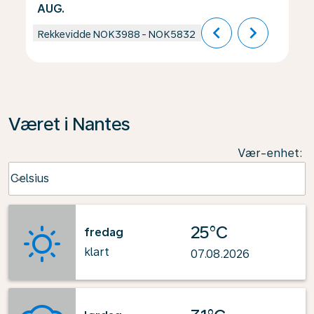
AUG.
chevron_left
chevron_right
Rekkevidde
NOK3988
-
NOK5832
Været i Nantes
Vær-enhet
:
Weather unit option Celsius Selected
Celsius
keyboard_arrow_down
25°C
fredag
klart
07.08.2026