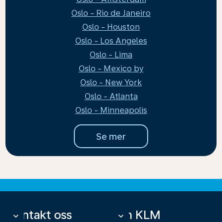
Oslo - Rio de Janeiro
Oslo - Houston
Oslo - Los Angeles
Oslo - Lima
Oslo - Mexico by
Oslo - New York
Oslo - Atlanta
Oslo - Minneapolis
Se mer
Kontakt oss
Om KLM
keyboard_arrow_down
keyboard_arrow_down