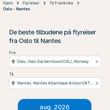
Hjem
Flyreiser
Til Frankrike
Oslo - Nantes
De beste tilbudene på flyreiser
fra Oslo til Nantes
Fra
location_on
close
Til
location_on
close
aug. 2026