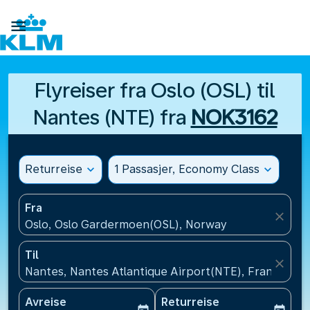

Flyreiser fra Oslo (OSL) til
Nantes (NTE) fra
NOK3162
Returreise
expand_more
1 Passasjer, Economy Class
expand_more
Fra
close
Oslo, Oslo Gardermoen(OSL), Norway
Til
close
Nantes, Nantes Atlantique Airport(NTE), Frankrike
Avreise
Returreise