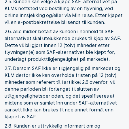
2.5. Kunden kan velge å kjøpe SAF-alternativet på
KLMs nettsted ved bestilling av en flyvning, ved
online innsjekking og/eller via Min reise. Etter kjøpet
vil en e-postbekreftelse bli sendt til kunden.
2.6. Alle midler betalt av kunden i henhold til SAF-
alternativet skal utelukkende brukes til kjøp av SAF.
Dette vil bli gjort innen 12 (tolv) måneder etter
flyvningen(e) som SAF-alternativet ble kjøpt for,
underlagt produkttilgjengelighet på markedet.
2.7. Dersom SAF ikke er tilgjengelig på markedet og
KLM derfor ikke kan overholde fristen på 12 (tolv)
måneder som referert til i artikkel 2.6 ovenfor, vil
denne perioden bli forlenget til slutten av
utilgjengelighetsperioden, og det spesifiseres at
midlene som er samlet inn under SAF-alternativet
uansett ikke kan brukes til noe annet formål enn
kjøpet av SAF.
2.8. Kunden er uttrykkelig informert om og