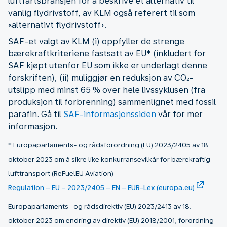
luftfartsbransjen for å beskrive et alternativ til
vanlig flydrivstoff, av KLM også referert til som
«alternativt flydrivstoff».
SAF-et valgt av KLM (i) oppfyller de strenge
bærekraftkriteriene fastsatt av EU* (inkludert for
SAF kjøpt utenfor EU som ikke er underlagt denne
forskriften), (ii) muliggjør en reduksjon av CO₂-
utslipp med minst 65 % over hele livssyklusen (fra
produksjon til forbrenning) sammenlignet med fossil
parafin. Gå til
SAF-informasjonssiden
vår for mer
informasjon.
* Europaparlaments- og rådsforordning (EU) 2023/2405 av 18.
oktober 2023 om å sikre like konkurransevilkår for bærekraftig
lufttransport (ReFuelEU Aviation)
Regulation – EU – 2023/2405 – EN – EUR-Lex (europa.eu)
Europaparlaments- og rådsdirektiv (EU) 2023/2413 av 18.
oktober 2023 om endring av direktiv (EU) 2018/2001, forordning