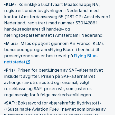
«
KLM
»: Koninklijke Luchtvaart Maatschappij N.V.,
registrert under lovgivningen i Nederland, med
kontor i Amsterdamseweg 55 (1182 GP) Amstelveen i
Nederland, registrert med nummer 33014286 i
handelsregisteret til handels- og
næringsdepartementet i Amsterdam i Nederland.
«
Miles
»: Miles opptjent gjennom Air France-KLMs
bonuspoengprogram «Flying Blue», i henhold til
prosedyrene som er beskrevet på
Flying Blue-
nettstedet
.
«
Pris
»: Prisen for bestillingen av SAF-alternativet
inkludert avgifter. Prisen på SAF-alternativet
avhenger av utreisested og reisemål, valgt
reiseklasse og SAF-prisen vår, som justeres
regelmessig for å følge markedsutviklingen.
«
SAF
»: Bokstavord for «bærekraftig flydrivstoff»
(«Sustainable Aviation Fuel», navnet som brukes av