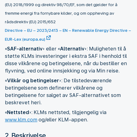
(EU) 2018/1999 og direktiv 98/70/EF, som det gjelder for å
fremme energi fra fornybare kilder, og om oppheving av
rådsdirektiv (EU) 2015/652
Directive – EU – 2023/2413 – EN – Renewable Energy Directive –
EUR-Lex (europa.eu)
«
SAF-alternativ
» eller «
Alternativ
»: Muligheten til å
støtte KLMs investeringer i ekstra SAF i henhold til
disse vilkårene og betingelsene, når du bestiller en
flyvning, ved online innsjekking og via Min reise.
«
Vilkår og betingelser
»: De tilstedeværende
betingelsene som definerer vilkårene og
betingelsene for salget av SAF-alternativet som
beskrevet heri.
«
Nettsted
»: KLMs nettsted, tilgjengelig via
www.klm.com
og/eller KLM-appen.
2. Beskrivelse