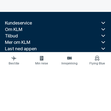
Kundeservice
Om KLM
Tilbud
Mer om KLM
Last ned appen
Relaterte nettsider
Reiseguider
Bestille
Min reise
Innsjekking
Flying Blue
Topp reisemål
Populære land
Populære ruter
Juridisk informasjon
Retningslinjer for personvern
Tilgjengelighetserklæring
© 2026 KLM