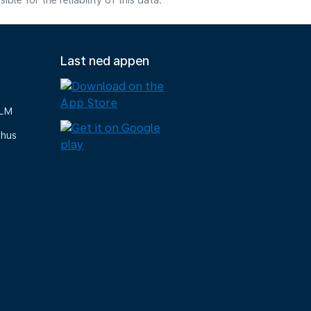
e for the reliability of this data.
Last ned appen
KLM
-hus