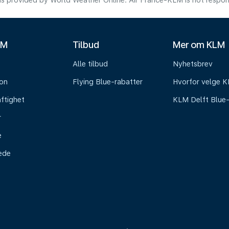
s provided by World Weather Online. Air France-KLM is not responsibl
LM
Tilbud
Mer om KLM
Alle tilbud
Nyhetsbrev
on
Flying Blue-rabatter
Hvorfor velge 
ftighet
KLM Delft Blue
r
e
tede