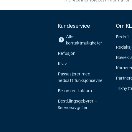
The weather forecast information i
Kundeservice
Om K
Alle
Bedrift
kontaktmuligheter
Redaksj
Refusjon
Bærekra
Krav
Karriere
Passasjerer med
Partner
nedsatt funksjonsevne
Tilknyt
Be om en faktura
Bestillingsgebyrer –
Serviceavgifter