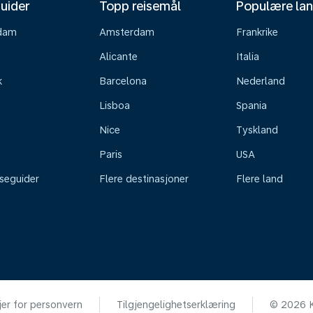
uider
Topp reisemål
Populære la
dam
Amsterdam
Frankrike
Alicante
Italia
k
Barcelona
Nederland
Lisboa
Spania
Nice
Tyskland
Paris
USA
iseguider
Flere destinasjoner
Flere land
jer for personvern
Tilgjengelighetserklæring
© 2026 