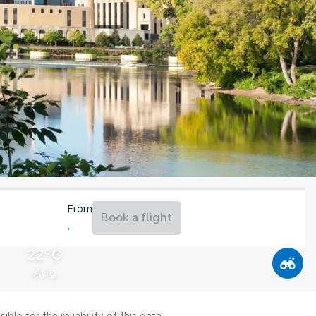
From
Book a flight
22°C
Aug