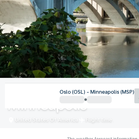
United States Of America
Oslo (OSL) - Minneapolis (MSP)
Minneapolis
United States Of America
Flight time