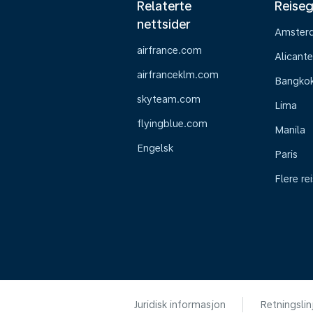
Relaterte
Reiseg
nettsider
Amster
airfrance.com
Alicante
airfranceklm.com
Bangko
skyteam.com
Lima
flyingblue.com
Manila
Engelsk
Paris
Flere re
Juridisk informasjon
Retningslin