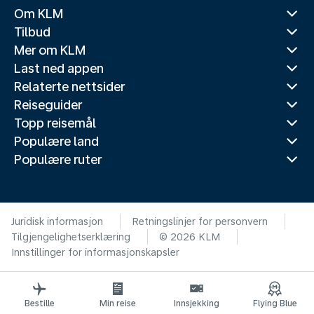
Om KLM
Tilbud
Mer om KLM
Last ned appen
Relaterte nettsider
Reiseguider
Topp reisemål
Populære land
Populære ruter
Juridisk informasjon
Retningslinjer for personvern
Tilgjengelighetserklæring
© 2026 KLM
Innstillinger for informasjonskapsler
Bestille
Min reise
Innsjekking
Flying Blue