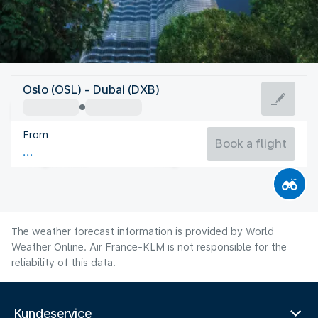
United Arab Emirates
Oslo (OSL) - Dubai (DXB)
Dubai
From
36°C
United Arab Emirates
Book a flight
Flight time
Aug
The weather forecast information is provided by World
Weather Online. Air France-KLM is not responsible for the
reliability of this data.
Kundeservice