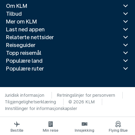
Om KLM
Tilbud
Mer om KLM
Last ned appen
Relaterte nettsider
Reiseguider
Topp reisemål
Populære land
Populære ruter
Juridisk informasjon
Retningslinjer for personvern
Tilgjengelighetserklæring
© 2026 KLM
Innstillinger for informasjonskapsler
Bestille
Min reise
Innsjekking
Flying Blue