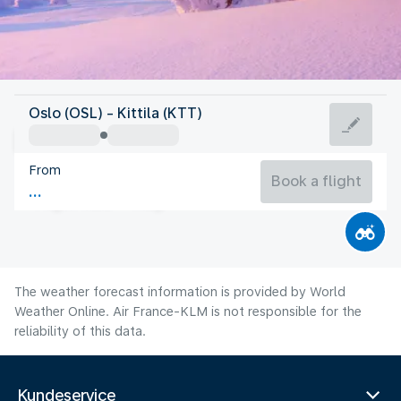
Finland
Oslo (OSL) - Kittila (KTT)
Kittila
From
13°C
Finland
Book a flight
Flight time
Aug
The weather forecast information is provided by World
Weather Online. Air France-KLM is not responsible for the
reliability of this data.
Kundeservice