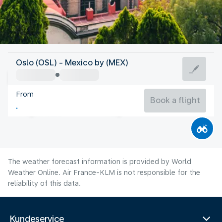
Mexico
Oslo (OSL) - Mexico by (MEX)
Mexico City
From
17°C
Mexico
Book a flight
Flight time
Aug
The weather forecast information is provided by World
Weather Online. Air France-KLM is not responsible for the
reliability of this data.
Kundeservice