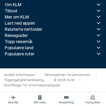
Om KLM
Tilbud
Mer om KLM
Last ned appen
Relaterte nettsider
Reiseguider
Topp reisemål
Populære land
Populære ruter
Juridisk informasjon
Retningslinjer for personvern
Tilgjengelighetserklæring
© 2026 KLM
Innstillinger for informasjonskapsler
Bestille
Min reise
Innsjekking
Flying Blue