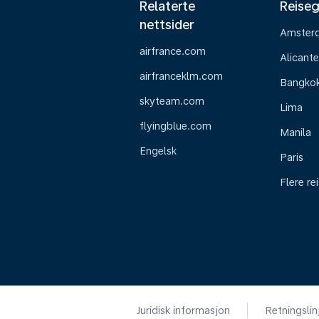
Relaterte
Reiseg
nettsider
Amster
airfrance.com
Alicante
airfranceklm.com
Bangko
skyteam.com
Lima
flyingblue.com
Manila
Engelsk
Paris
Flere re
Juridisk informasjon
Retningslin