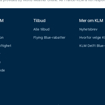
s provided by World Weather Online. Air France-KLM is not responsibl
LM
Tilbud
Mer om KLM
Alle tilbud
Nyhetsbrev
on
Flying Blue-rabatter
Hvorfor velge 
ftighet
KLM Delft Blue
r
e
tede