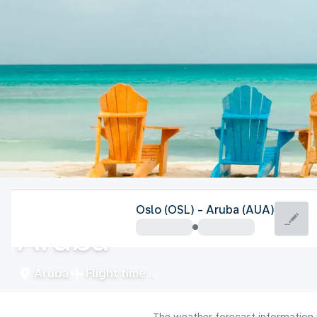
Aruba
Oslo (OSL) - Aruba (AUA)
Aruba
Aruba
Flight time