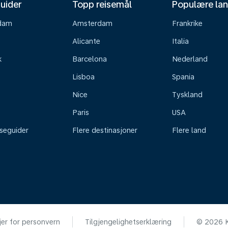
uider
Topp reisemål
Populære la
dam
Amsterdam
Frankrike
Alicante
Italia
k
Barcelona
Nederland
Lisboa
Spania
Nice
Tyskland
Paris
USA
iseguider
Flere destinasjoner
Flere land
jer for personvern
Tilgjengelighetserklæring
© 2026 