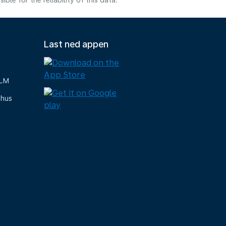
e for the reliability of this data.
Last ned appen
KLM
-hus