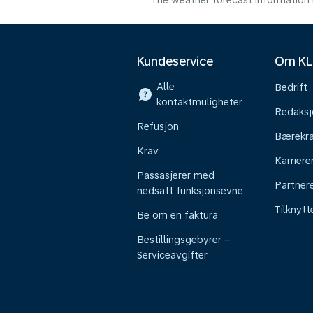
The weather forecast information i
Kundeservice
Om K
Alle
Bedrift
kontaktmuligheter
Redaksj
Refusjon
Bærekra
Krav
Karriere
Passasjerer med
Partner
nedsatt funksjonsevne
Tilknyt
Be om en faktura
Bestillingsgebyrer –
Serviceavgifter