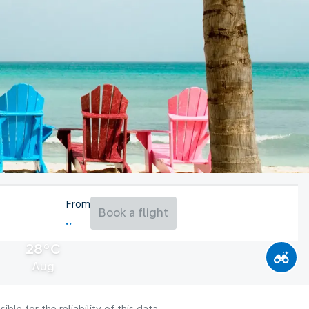
From
Book a flight
28°C
Aug