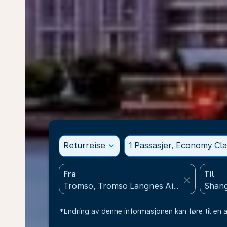
Returreise
expand_more
1 Passasjer, Economy Cla
Fra
Til
close
*Endring av denne informasjonen kan føre til en a