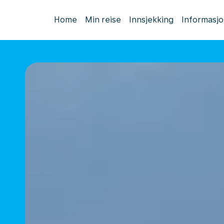
Home
Min reise
Innsjekking
Informasj