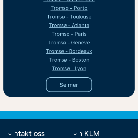
Tromsø - Porto
Tromsø - Toulouse
Tromsø - Atlanta
Tromsø - Paris
Tromsø - Geneve
Tromsø - Bordeaux
Tromsø - Boston
Tromsø - Lyon
Se mer
Kontakt oss
Om KLM
keyboard_arrow_down
keyboard_arrow_down