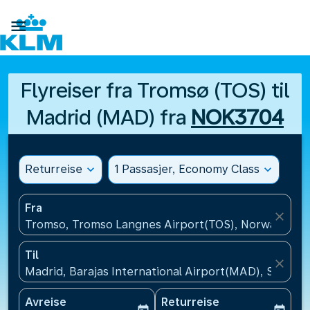

Flyreiser fra Tromsø (TOS) til
Madrid (MAD) fra
NOK3704
Returreise
expand_more
1 Passasjer, Economy Class
expand_more
Fra
close
Tromso, Tromso Langnes Airport(TOS), Norway
Til
close
Madrid, Barajas International Airport(MAD), Spania
Avreise
Returreise