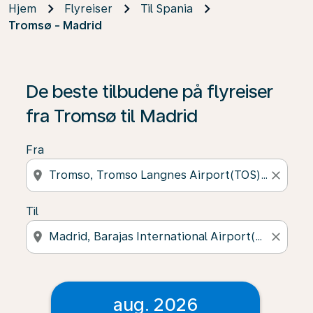
Hjem
Flyreiser
Til Spania
Tromsø - Madrid
De beste tilbudene på flyreiser
fra Tromsø til Madrid
Fra
location_on
close
Til
location_on
close
aug. 2026