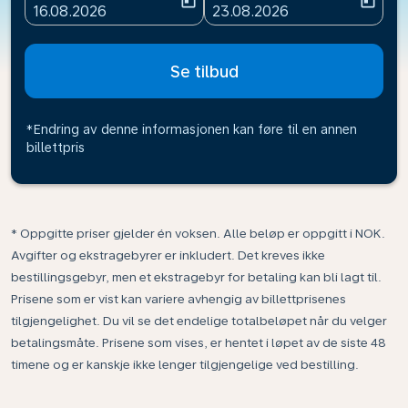
today
today
fc-booking-departure-date-aria-label
fc-booking-return-date-ari
16.08.2026
23.08.2026
Se tilbud
*Endring av denne informasjonen kan føre til en annen
billettpris
* Oppgitte priser gjelder én voksen. Alle beløp er oppgitt i NOK.
Avgifter og ekstragebyrer er inkludert. Det kreves ikke
bestillingsgebyr, men et ekstragebyr for betaling kan bli lagt til.
Prisene som er vist kan variere avhengig av billettprisenes
tilgjengelighet. Du vil se det endelige totalbeløpet når du velger
betalingsmåte. Prisene som vises, er hentet i løpet av de siste 48
timene og er kanskje ikke lenger tilgjengelige ved bestilling.