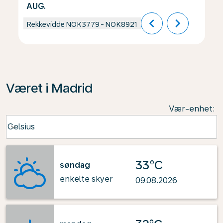
AUG.
chevron_left
chevron_right
Rekkevidde
NOK3779
-
NOK8921
Været i Madrid
Vær-enhet
:
Weather unit option Celsius Selected
Celsius
keyboard_arrow_down
33°C
søndag
enkelte skyer
09.08.2026