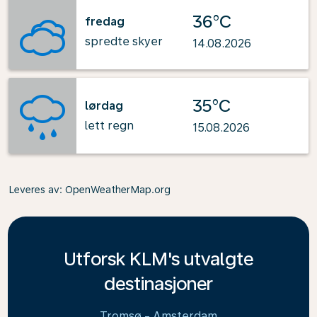
36°C
fredag
spredte skyer
14.08.2026
35°C
lørdag
lett regn
15.08.2026
Leveres av
: OpenWeatherMap.org
Utforsk KLM's utvalgte
destinasjoner
Tromsø - Amsterdam