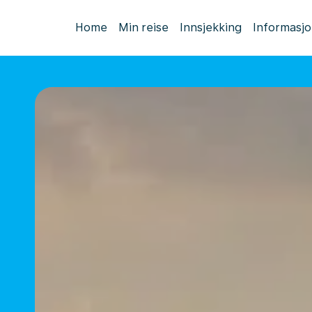
Home
Min reise
Innsjekking
Informasj