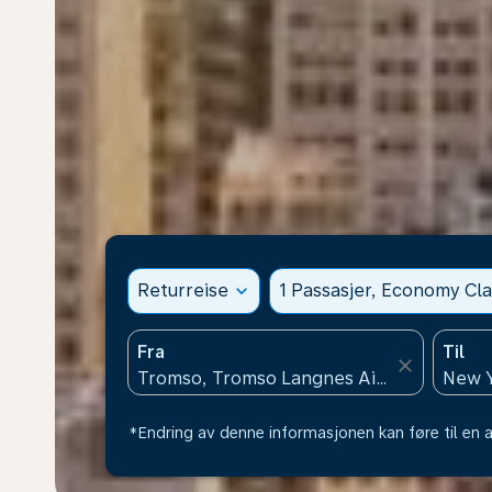
Returreise
expand_more
1 Passasjer, Economy Cla
Fra
Til
close
*Endring av denne informasjonen kan føre til en a