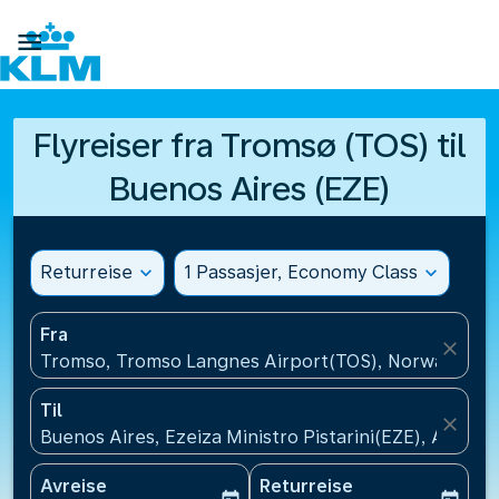

Flyreiser fra Tromsø (TOS) til
Buenos Aires (EZE)
Returreise
expand_more
1 Passasjer, Economy Class
expand_more
Fra
close
Tromso, Tromso Langnes Airport(TOS), Norway
Til
close
Buenos Aires, Ezeiza Ministro Pistarini(EZE), Argent
Avreise
Returreise