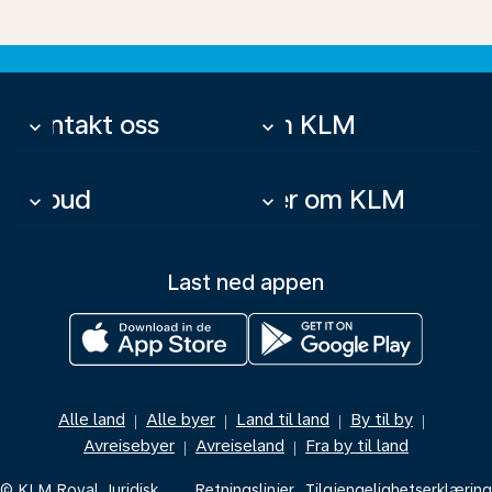
Kontakt oss
Om KLM
keyboard_arrow_down
keyboard_arrow_down
Tilbud
Mer om KLM
keyboard_arrow_down
keyboard_arrow_down
Last ned appen
Alle land
Alle byer
Land til land
By til by
|
|
|
|
Avreisebyer
Avreiseland
Fra by til land
|
|
© KLM Royal
Juridisk
Retningslinjer
Tilgjengelighetserklæring