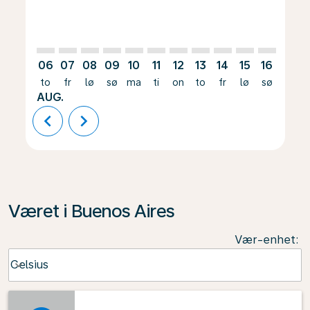
06
07
08
09
10
11
12
13
14
15
16
17
to
fr
lø
sø
ma
ti
on
to
fr
lø
sø
ma
AUG.
chevron_left
chevron_right
Været i Buenos Aires
Vær-enhet
:
Weather unit option Celsius Selected
Celsius
keyboard_arrow_down