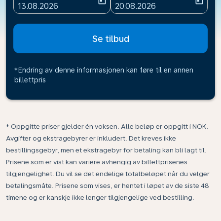
today
today
fc-booking-departure-date-aria-label
fc-booking-return-date-ari
13.08.2026
20.08.2026
Se tilbud
*Endring av denne informasjonen kan føre til en annen
billettpris
* Oppgitte priser gjelder én voksen. Alle beløp er oppgitt i NOK.
Avgifter og ekstragebyrer er inkludert. Det kreves ikke
bestillingsgebyr, men et ekstragebyr for betaling kan bli lagt til.
Prisene som er vist kan variere avhengig av billettprisenes
tilgjengelighet. Du vil se det endelige totalbeløpet når du velger
betalingsmåte. Prisene som vises, er hentet i løpet av de siste 48
timene og er kanskje ikke lenger tilgjengelige ved bestilling.