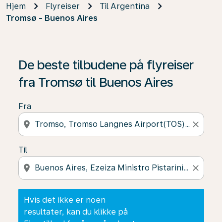
Hjem
Flyreiser
Til Argentina
Tromsø - Buenos Aires
Hvis det ikke er noen resultater, kan du klikke på Finn t
De beste tilbudene på flyreiser
fra Tromsø til Buenos Aires
Fra
location_on
close
Til
location_on
close
Hvis det ikke er noen
resultater, kan du klikke på