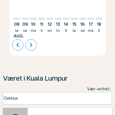
08
09
10
11
12
13
14
15
16
17
18
19
lø
sø
ma
ti
on
to
fr
lø
sø
ma
ti
on
AUG.
chevron_left
chevron_right
Været i Kuala Lumpur
Vær-enhet
:
Weather unit option Celsius Selected
Celsius
keyboard_arrow_down