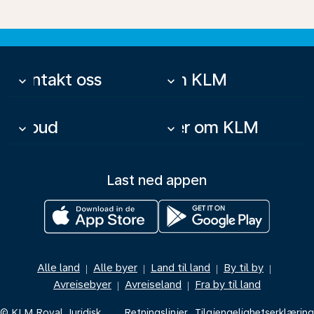
Kontakt oss
Om KLM
keyboard_arrow_down
keyboard_arrow_down
Tilbud
Mer om KLM
keyboard_arrow_down
keyboard_arrow_down
Last ned appen
Alle land
Alle byer
Land til land
By til by
|
|
|
|
Avreisebyer
Avreiseland
Fra by til land
|
|
© KLM Royal
Juridisk
Retningslinjer
Tilgjengelighetserklæring