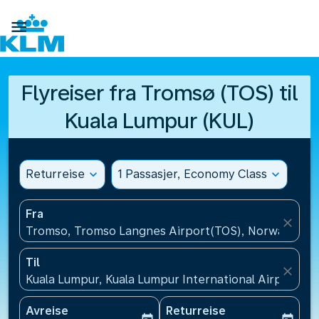

Flyreiser fra Tromsø (TOS) til
Kuala Lumpur (KUL)
Returreise
expand_more
1 Passasjer, Economy Class
expand_more
Fra
close
Tromso, Tromso Langnes Airport(TOS), Norway
Til
close
Kuala Lumpur, Kuala Lumpur International Airport(KU
Avreise
Returreise