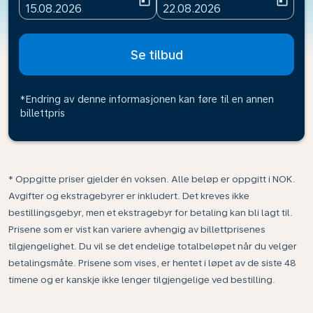
today
today
fc-booking-departure-date-aria-label
fc-booking-return-date-ari
15.08.2026
22.08.2026
Se tilbud
*Endring av denne informasjonen kan føre til en annen
billettpris
* Oppgitte priser gjelder én voksen. Alle beløp er oppgitt i NOK.
Avgifter og ekstragebyrer er inkludert. Det kreves ikke
bestillingsgebyr, men et ekstragebyr for betaling kan bli lagt til.
Prisene som er vist kan variere avhengig av billettprisenes
tilgjengelighet. Du vil se det endelige totalbeløpet når du velger
betalingsmåte. Prisene som vises, er hentet i løpet av de siste 48
timene og er kanskje ikke lenger tilgjengelige ved bestilling.