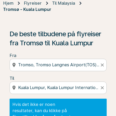
Hjem
Flyreiser
Til Malaysia
Tromsø - Kuala Lumpur
Hvis det ikke er noen resultater, kan du klikke på Finn t
De beste tilbudene på flyreiser
fra Tromsø til Kuala Lumpur
Fra
location_on
close
Til
location_on
close
Hvis det ikke er noen
resultater, kan du klikke på