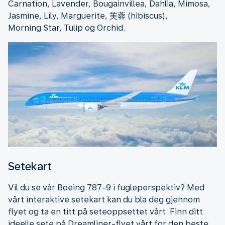
Carnation, Lavender, Bougainvillea, Dahlia, Mimosa,
Jasmine, Lily, Marguerite, 芙蓉 (hibiscus),
Morning Star, Tulip og Orchid.
Setekart
Vil du se vår Boeing 787-9 i fugleperspektiv? Med
vårt interaktive setekart kan du bla deg gjennom
flyet og ta en titt på seteoppsettet vårt. Finn ditt
ideelle sete på Dreamliner-flyet vårt for den beste