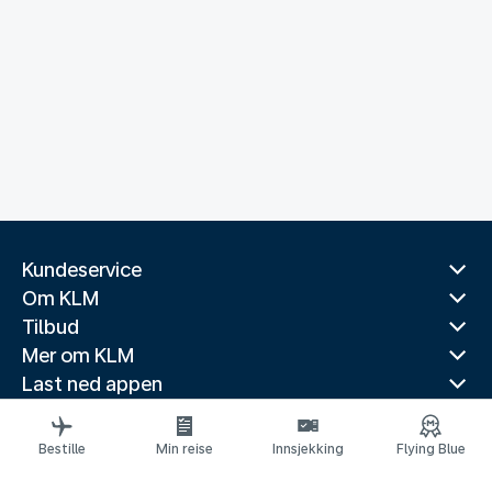
Kundeservice
Om KLM
Tilbud
Mer om KLM
Last ned appen
Relaterte nettsider
Reiseguider
Bestille
Min reise
Innsjekking
Flying Blue
Topp reisemål