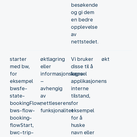
besøkende
og gi dem
en bedre
opplevelse
av
nettstedet.
starter
øktlagring
Vi bruker
økt
med bw,
eller
disse til å
for
informasjonskapsel
lagre
eksempel
–
applikasjonens
bwsfe-
avhengig
interne
state-
av
tilstand,
bookingFlow,
nettleserens
for
bws-flow-
funksjonalitet
eksempel
booking-
for å
flowStart,
huske
bwc-trip-
navn eller