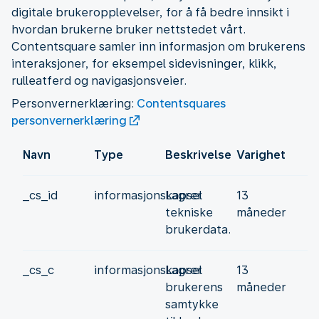
digitale brukeropplevelser, for å få bedre innsikt i
hvordan brukerne bruker nettstedet vårt.
Contentsquare samler inn informasjon om brukerens
interaksjoner, for eksempel sidevisninger, klikk,
rulleatferd og navigasjonsveier.
Personvernerklæring:
Contentsquares
personvernerklæring
Navn
Type
Beskrivelse
Varighet
_cs_id
informasjonskapsel
Lagrer
13
tekniske
måneder
brukerdata.
_cs_c
informasjonskapsel
Lagrer
13
brukerens
måneder
samtykke