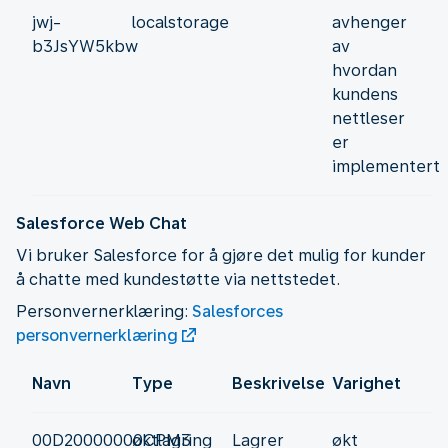
jwj-
localstorage
avhenger
b3JsYW5kbw
av
hvordan
kundens
nettleser
er
implementert
Salesforce Web Chat
Vi bruker Salesforce for å gjøre det mulig for kunder
å chatte med kundestøtte via nettstedet.
Personvernerklæring:
Salesforces
personvernerklæring
Navn
Type
Beskrivelse
Varighet
00D20000000CPM3
øktlagring
Lagrer
økt