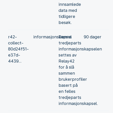
innsamlede
data med
tidligere
besøk.
r42-
informasjonskapsel
Denne
90 dager
collect-
tredjeparts
80d24f51-
informasjonskapselen
e37d-
settes av
4439...
Relay42
for å slå
sammen
brukerprofiler
basert på
en felles
tredjeparts
informasjonskapsel.