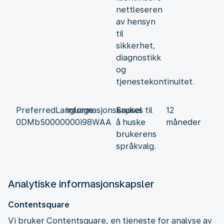
nettleseren
av hensyn
til
sikkerhet,
diagnostikk
og
tjenestekontinuitet.
PreferredLanguage
informasjonskapsel
Brukes til
12
0DMbS0000000i98WAA
å huske
måneder
brukerens
språkvalg.
Analytiske informasjonskapsler
Contentsquare
Vi bruker Contentsquare, en tjeneste for analyse av