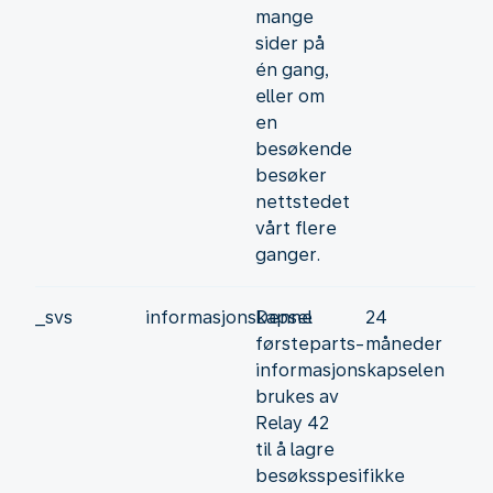
mange
sider på
én gang,
eller om
en
besøkende
besøker
nettstedet
vårt flere
ganger.
_svs
informasjonskapsel
Denne
24
førsteparts-
måneder
informasjonskapselen
brukes av
Relay 42
til å lagre
besøksspesifikke