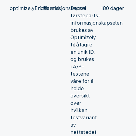
optimizelyEndUserId
informasjonskapsel
Denne
180 dager
førsteparts-
informasjonskapselen
brukes av
Optimizely
til å lagre
en unik ID,
og brukes
i A/B-
testene
våre for å
holde
oversikt
over
hvilken
testvariant
av
nettstedet