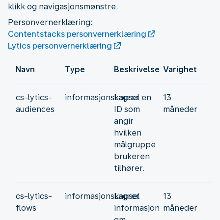
klikk og navigasjonsmønstre.
Contentstacks personvernerklæring
Lytics personvernerklæring
Navn
Type
Beskrivelse
Varighet
cs-lytics-
informasjonskapsel
Lagrer en
13
audiences
ID som
måneder
angir
hvilken
målgruppe
brukeren
tilhører.
cs-lytics-
informasjonskapsel
Lagrer
13
flows
informasjon
måneder
om