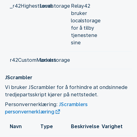
_r42HighestLevel
localstorage
Relay42
bruker
localstorage
for å tilby
tjenestene
sine
r42CustomMarkers
localstorage
JScrambler
Vi bruker JScrambler for å forhindre at ondsinnede
tredjepartsskript kjører på nettstedet.
Personvernerklæring:
JScramblers
personvernerklæring
Navn
Type
Beskrivelse
Varighet