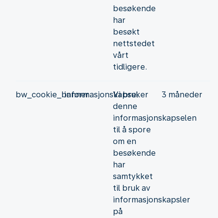
besøkende
har
besøkt
nettstedet
vårt
tidligere.
bw_cookie_banner
informasjonskapsel
Vi bruker
3 måneder
denne
informasjonskapselen
til å spore
om en
besøkende
har
samtykket
til bruk av
informasjonskapsler
på