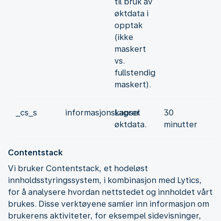
til bruk av
øktdata i
opptak
(ikke
maskert
vs.
fullstendig
maskert).
_cs_s
informasjonskapsel
Lagrer
30
øktdata.
minutter
Contentstack
Vi bruker Contentstack, et hodeløst
innholdsstyringssystem, i kombinasjon med Lytics,
for å analysere hvordan nettstedet og innholdet vårt
brukes. Disse verktøyene samler inn informasjon om
brukerens aktiviteter, for eksempel sidevisninger,