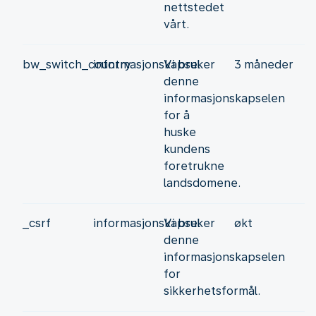
nettstedet
vårt.
bw_switch_country
informasjonskapsel
Vi bruker
3 måneder
denne
informasjonskapselen
for å
huske
kundens
foretrukne
landsdomene.
_csrf
informasjonskapsel
Vi bruker
økt
denne
informasjonskapselen
for
sikkerhetsformål.