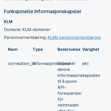
Funksjonelle informasjonskapsler
KLM
Domene: KLM-domener
Personvernerklæring:
KLMs personvernerklæring
Navn
Type
Beskrivelse
Varighet
correlation_id
informasjonskapsel
Vi bruker
økt
denne
informasjonskapselen
til å spore
API-
forespørsler
for
nettstedet