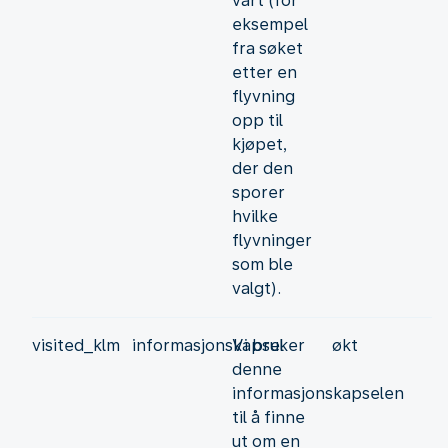
vårt (for
eksempel
fra søket
etter en
flyvning
opp til
kjøpet,
der den
sporer
hvilke
flyvninger
som ble
valgt).
visited_klm
informasjonskapsel
Vi bruker
økt
denne
informasjonskapselen
til å finne
ut om en