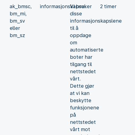
ak_bmsc,
informasjonskapsel
Vi bruker
2 timer
bm_mi,
disse
bm_sv
informasjonskapslene
eller
til å
bm_sz
oppdage
om
automatiserte
boter har
tilgang til
nettstedet
vårt.
Dette gjør
at vi kan
beskytte
funksjonene
på
nettstedet
vårt mot