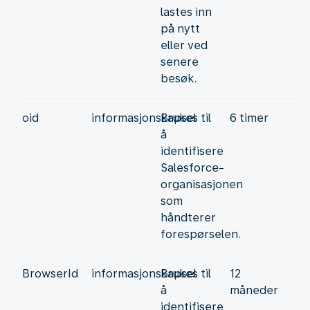
lastes inn
på nytt
eller ved
senere
besøk.
oid
informasjonskapsel
Brukes til
6 timer
å
identifisere
Salesforce-
organisasjonen
som
håndterer
forespørselen.
BrowserId
informasjonskapsel
Brukes til
12
å
måneder
identifisere