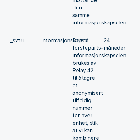
mottar de
den
samme
informasjonskapselen.
_svtri
informasjonskapsel
Denne
24
førsteparts-
måneder
informasjonskapselen
brukes av
Relay 42
til å lagre
et
anonymisert
tilfeldig
nummer
for hver
enhet, slik
at vi kan
kombinere