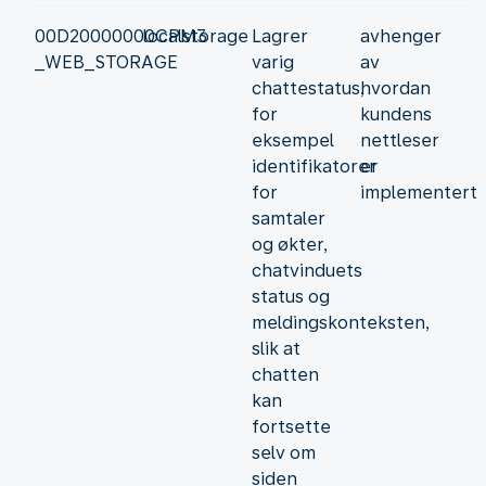
00D20000000CPM3
localstorage
Lagrer
avhenger
_WEB_STORAGE
varig
av
chattestatus,
hvordan
for
kundens
eksempel
nettleser
identifikatorer
er
for
implementert
samtaler
og økter,
chatvinduets
status og
meldingskonteksten,
slik at
chatten
kan
fortsette
selv om
siden