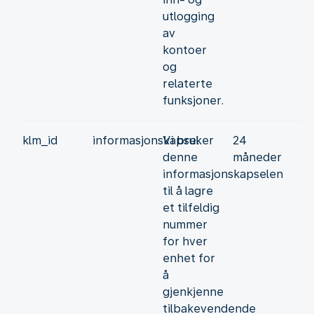
utlogging
av
kontoer
og
relaterte
funksjoner.
klm_id
informasjonskapsel
Vi bruker
24
denne
måneder
informasjonskapselen
til å lagre
et tilfeldig
nummer
for hver
enhet for
å
gjenkjenne
tilbakevendende