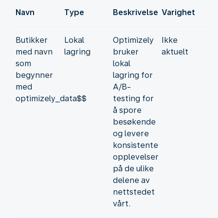
Navn
Type
Beskrivelse
Varighet
Butikker
Lokal
Optimizely
Ikke
med navn
lagring
bruker
aktuelt
som
lokal
begynner
lagring for
med
A/B-
optimizely_data$$
testing for
å spore
besøkende
og levere
konsistente
opplevelser
på de ulike
delene av
nettstedet
vårt.