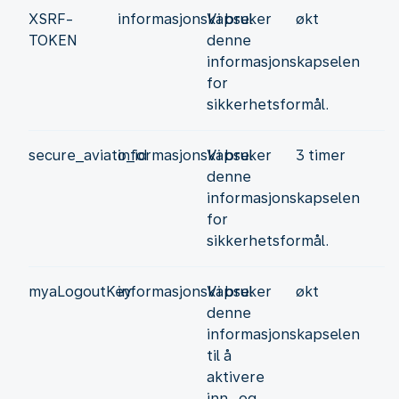
XSRF-
informasjonskapsel
Vi bruker
økt
TOKEN
denne
informasjonskapselen
for
sikkerhetsformål.
secure_aviato_id
informasjonskapsel
Vi bruker
3 timer
denne
informasjonskapselen
for
sikkerhetsformål.
myaLogoutKey
informasjonskapsel
Vi bruker
økt
denne
informasjonskapselen
til å
aktivere
inn- og