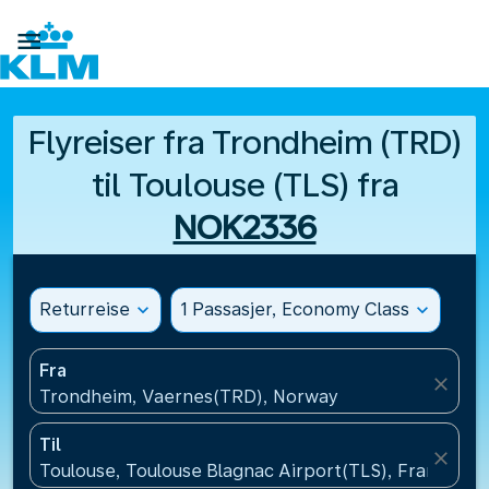

Flyreiser fra Trondheim (TRD)
til Toulouse (TLS) fra
NOK2336
Returreise
expand_more
1 Passasjer, Economy Class
expand_more
Fra
close
Trondheim, Vaernes(TRD), Norway
Til
close
Toulouse, Toulouse Blagnac Airport(TLS), Frankrike