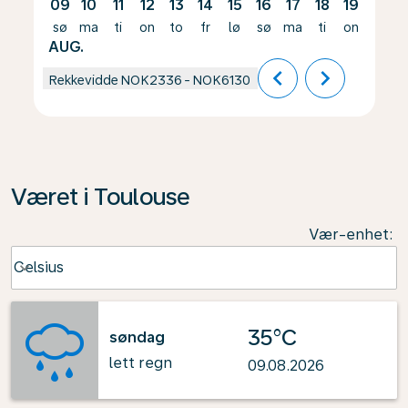
09
10
11
12
13
14
15
16
17
18
19
20
sø
ma
ti
on
to
fr
lø
sø
ma
ti
on
to
AUG.
chevron_left
chevron_right
Rekkevidde
NOK2336
-
NOK6130
Været i Toulouse
Vær-enhet
:
Weather unit option Celsius Selected
Celsius
keyboard_arrow_down
35°C
søndag
lett regn
09.08.2026