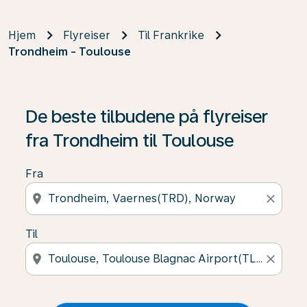
Hjem
Flyreiser
Til Frankrike
Trondheim - Toulouse
De beste tilbudene på flyreiser
fra Trondheim til Toulouse
Fra
location_on
close
Til
location_on
close