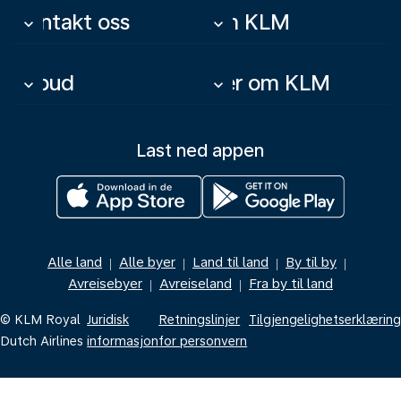
Kontakt oss
Om KLM
keyboard_arrow_down
keyboard_arrow_down
Tilbud
Mer om KLM
keyboard_arrow_down
keyboard_arrow_down
Last ned appen
Alle land
Alle byer
Land til land
By til by
|
|
|
|
Avreisebyer
Avreiseland
Fra by til land
|
|
© KLM Royal
Juridisk
Retningslinjer
Tilgjengelighetserklæring
Dutch Airlines
informasjon
for personvern