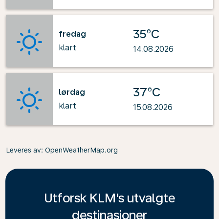
35°C
fredag
klart
14.08.2026
37°C
lørdag
klart
15.08.2026
Leveres av
: OpenWeatherMap.org
Utforsk KLM's utvalgte
destinasjoner