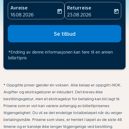
Avreise
Returreise
today
today
fc-booking-departure-date-aria-label
fc-booking-return-date-ari
16.08.2026
23.08.2026
Se tilbud
*Endring av denne informasjonen kan føre til en annen
billettpris
* Oppgitte priser gjelder én voksen. Alle beløp er oppgitt i NOK.
Avgifter og ekstragebyrer er inkludert. Det kreves ikke
bestillingsgebyr, men et ekstragebyr for betaling kan bli lagt til.
Prisene som er vist kan variere avhengig av billettprisenes
tilgjengelighet. Du vil se det endelige totalbeløpet når du velger
betalingsmåte. Prisene som vises, er hentet i løpet av de siste 48
timene og er kanskje ikke lenger tilgjengelige ved bestilling.