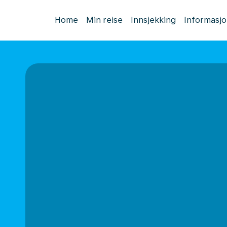
Home
Min reise
Innsjekking
Informasj