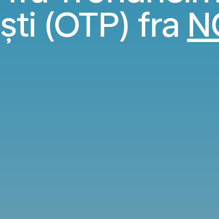
ști (OTP) fra
N