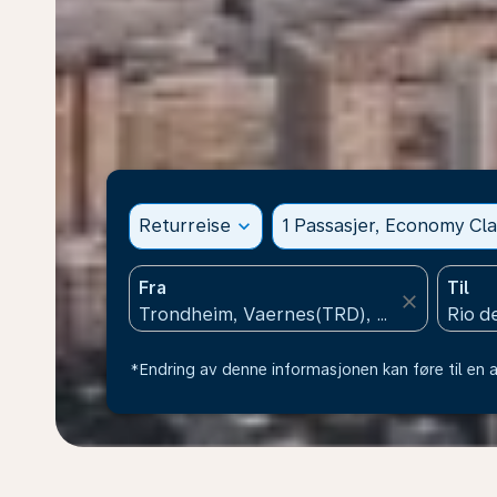
Returreise
expand_more
1 Passasjer, Economy Cla
Fra
Til
close
*Endring av denne informasjonen kan føre til en a