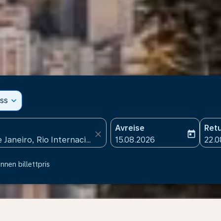
ss
expand_more
Avreise
Retu
close
today
fc-booking-departure-date
fc-b
15.08.2026
22.0
nnen billettpris