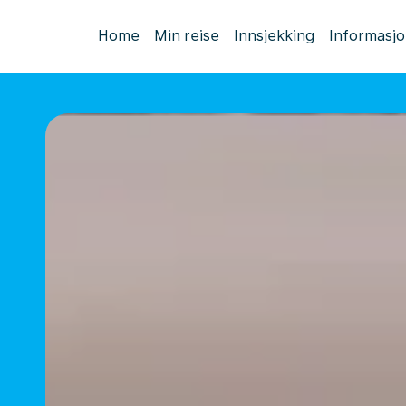
Home
Min reise
Innsjekking
Informasj