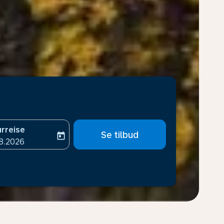
rreise
Se tilbud
today
-aria-label
ooking-return-date-aria-label
8.2026