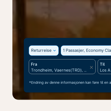
Returreise
expand_more
1 Passasjer, Economy Cla
Fra
Til
close
*Endring av denne informasjonen kan føre til en a