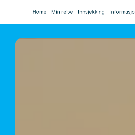
Home
Min reise
Innsjekking
Informasj