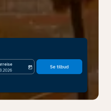
rreise
Se tilbud
today
-aria-label
ooking-return-date-aria-label
8.2026