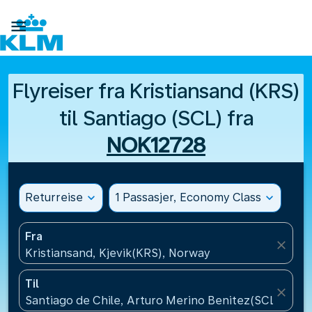

Flyreiser fra Kristiansand (KRS)
til Santiago (SCL) fra
NOK12728
Returreise
expand_more
1 Passasjer, Economy Class
expand_more
Fra
close
Kristiansand, Kjevik(KRS), Norway
Til
close
Santiago de Chile, Arturo Merino Benitez(SCL), Chil