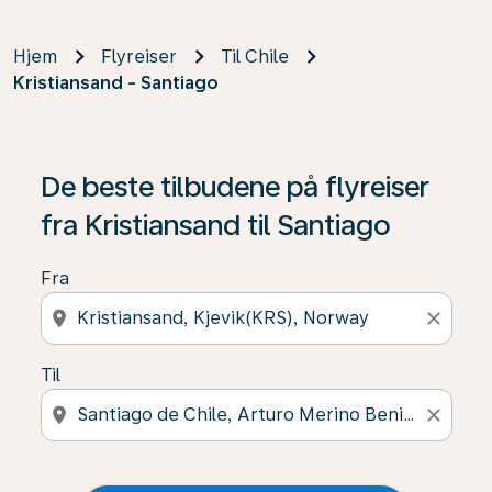
Hjem
Flyreiser
Til Chile
Kristiansand - Santiago
De beste tilbudene på flyreiser
fra Kristiansand til Santiago
Fra
location_on
close
Til
location_on
close