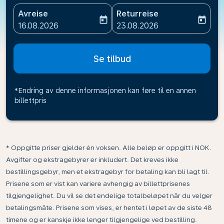
Avreise
Returreise
today
today
fc-booking-departure-date-aria-label
fc-booking-return-date-ari
16.08.2026
23.08.2026
Se tilbud
*Endring av denne informasjonen kan føre til en annen
billettpris
* Oppgitte priser gjelder én voksen. Alle beløp er oppgitt i NOK.
Avgifter og ekstragebyrer er inkludert. Det kreves ikke
bestillingsgebyr, men et ekstragebyr for betaling kan bli lagt til.
Prisene som er vist kan variere avhengig av billettprisenes
tilgjengelighet. Du vil se det endelige totalbeløpet når du velger
betalingsmåte. Prisene som vises, er hentet i løpet av de siste 48
timene og er kanskje ikke lenger tilgjengelige ved bestilling.