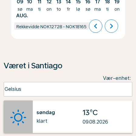
09
10
11
12
13
14
15
16
17
18
19
20
sø
ma
ti
on
to
fr
lø
sø
ma
ti
on
to
AUG.
chevron_left
chevron_right
Rekkevidde
NOK12728
-
NOK18165
Været i Santiago
Vær-enhet
:
Weather unit option Celsius Selected
Celsius
keyboard_arrow_down
13°C
søndag
klart
09.08.2026