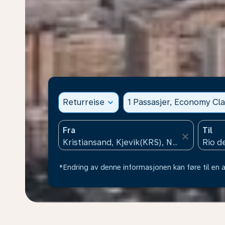
Returreise
expand_more
1 Passasjer, Economy Cla
Fra
Til
close
*Endring av denne informasjonen kan føre til en a