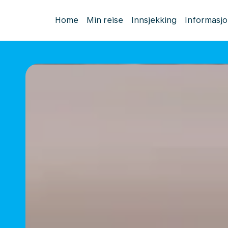
Home
Min reise
Innsjekking
Informasj