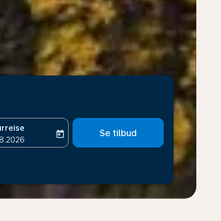
rreise
Se tilbud
today
-aria-label
ooking-return-date-aria-label
8.2026