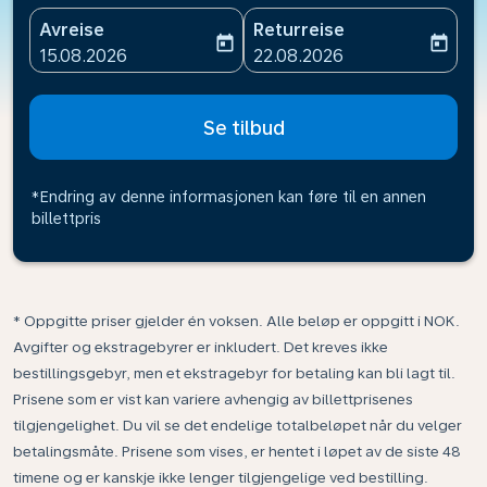
Avreise
Returreise
today
today
fc-booking-departure-date-aria-label
fc-booking-return-date-ari
15.08.2026
22.08.2026
Se tilbud
*Endring av denne informasjonen kan føre til en annen
billettpris
* Oppgitte priser gjelder én voksen. Alle beløp er oppgitt i NOK.
Avgifter og ekstragebyrer er inkludert. Det kreves ikke
bestillingsgebyr, men et ekstragebyr for betaling kan bli lagt til.
Prisene som er vist kan variere avhengig av billettprisenes
tilgjengelighet. Du vil se det endelige totalbeløpet når du velger
betalingsmåte. Prisene som vises, er hentet i løpet av de siste 48
timene og er kanskje ikke lenger tilgjengelige ved bestilling.