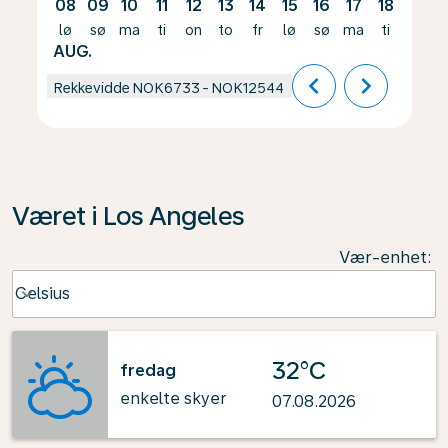
08
09
10
11
12
13
14
15
16
17
18
19
lø
sø
ma
ti
on
to
fr
lø
sø
ma
ti
on
AUG.
chevron_left
chevron_right
Rekkevidde
NOK6733
-
NOK12544
Været i Los Angeles
Vær-enhet
:
Weather unit option Celsius Selected
Celsius
keyboard_arrow_down
32°C
fredag
enkelte skyer
07.08.2026