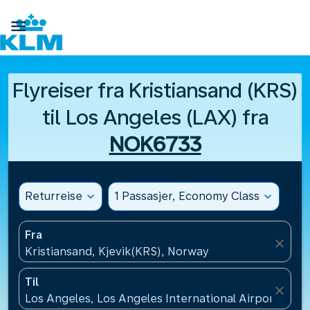

Flyreiser fra Kristiansand (KRS)
til Los Angeles (LAX) fra
NOK6733
Returreise
expand_more
1 Passasjer, Economy Class
expand_more
Fra
close
Kristiansand, Kjevik(KRS), Norway
Til
close
Los Angeles, Los Angeles International Airport(LAX