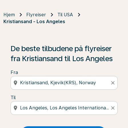
Hjem
Flyreiser
Til USA
Kristiansand - Los Angeles
De beste tilbudene på flyreiser
fra Kristiansand til Los Angeles
Fra
location_on
close
Til
location_on
close