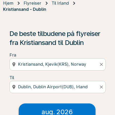
Hjem
Flyreiser
Til Irland
Kristiansand - Dublin
De beste tilbudene på flyreiser
fra Kristiansand til Dublin
Fra
location_on
close
Til
location_on
close
aug. 2026