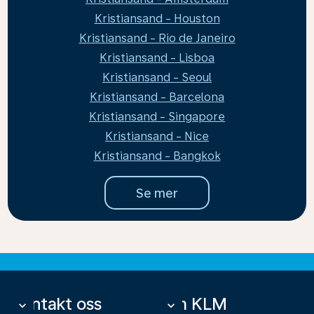
Kristiansand - Houston
Kristiansand - Rio de Janeiro
Kristiansand - Lisboa
Kristiansand - Seoul
Kristiansand - Barcelona
Kristiansand - Singapore
Kristiansand - Nice
Kristiansand - Bangkok
Se mer
Kontakt oss
Om KLM
keyboard_arrow_down
keyboard_arrow_down