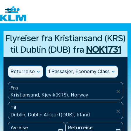

Flyreiser fra Kristiansand (KRS)
til Dublin (DUB) fra
NOK1731
Returreise
expand_more
1 Passasjer, Economy Class
expand_more
Fra
close
Kristiansand, Kjevik(KRS), Norway
Til
close
Dublin, Dublin Airport(DUB), Irland
Avreise
Returreise