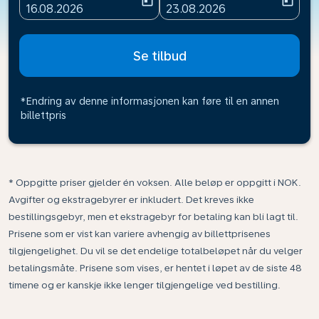
today
today
fc-booking-departure-date-aria-label
fc-booking-return-date-ari
16.08.2026
23.08.2026
Se tilbud
*Endring av denne informasjonen kan føre til en annen
billettpris
* Oppgitte priser gjelder én voksen. Alle beløp er oppgitt i NOK.
Avgifter og ekstragebyrer er inkludert. Det kreves ikke
bestillingsgebyr, men et ekstragebyr for betaling kan bli lagt til.
Prisene som er vist kan variere avhengig av billettprisenes
tilgjengelighet. Du vil se det endelige totalbeløpet når du velger
betalingsmåte. Prisene som vises, er hentet i løpet av de siste 48
timene og er kanskje ikke lenger tilgjengelige ved bestilling.