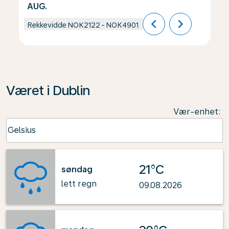
AUG.
chevron_left
chevron_right
Rekkevidde
NOK2122
-
NOK4901
Været i Dublin
Vær-enhet
:
Weather unit option Celsius Selected
Celsius
keyboard_arrow_down
21°C
søndag
lett regn
09.08.2026