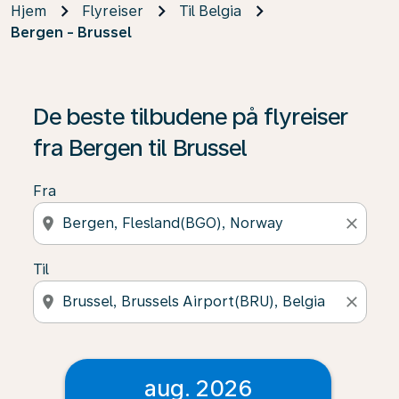
Hjem
Flyreiser
Til Belgia
Bergen - Brussel
De beste tilbudene på flyreiser
fra Bergen til Brussel
Fra
location_on
close
Til
location_on
close
aug. 2026