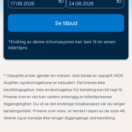
today
today
fc-booking-departure-date-aria-label
fc-booking-return-date-ari
17.08.2026
24.08.2026
Se tilbud
*Endring av denne informasjonen kan føre til en annen
billettpris
* Oppgitte priser gjelder én voksen. Alle beløp er oppgitt i NOK.
Avgifter og ekstragebyrer er inkludert. Det kreves ikke
bestillingsgebyr, men et ekstragebyr for betaling kan bli lagt til.
Prisene som er vist kan variere avhengig av billettprisenes
tilgjengelighet. Du vil se det endelige totalbeløpet når du velger
betalingsmåte. Prisene som vises, er hentet i løpet av de siste 48
timene og er kanskje ikke lenger tilgjengelige ved bestilling.