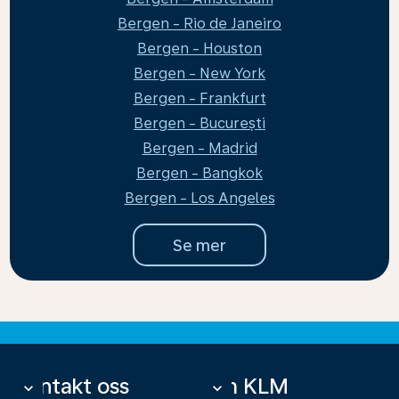
Bergen - Rio de Janeiro
Bergen - Houston
Bergen - New York
Bergen - Frankfurt
Bergen - București
Bergen - Madrid
Bergen - Bangkok
Bergen - Los Angeles
Se mer
Kontakt oss
Om KLM
keyboard_arrow_down
keyboard_arrow_down