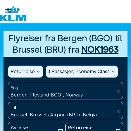

Flyreiser fra Bergen (BGO) til
Brussel (BRU) fra
NOK1963
Returreise
expand_more
1 Passasjer, Economy Class
expand_more
Fra
close
Bergen, Flesland(BGO), Norway
Til
close
Brussel, Brussels Airport(BRU), Belgia
Avreise
Returreise