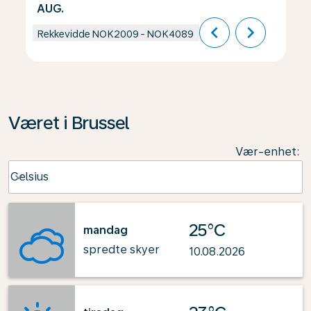
AUG.
chevron_left
chevron_right
Rekkevidde
NOK2009
-
NOK4089
Været i Brussel
Vær-enhet
:
Weather unit option Celsius Selected
Celsius
keyboard_arrow_down
25°C
mandag
spredte skyer
10.08.2026